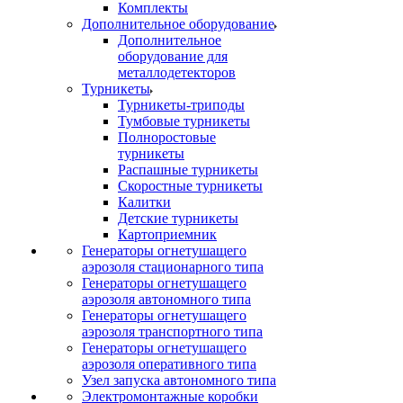
Комплекты
Дополнительное оборудование
Дополнительное
оборудование для
металлодетекторов
Турникеты
Турникеты-триподы
Тумбовые турникеты
Полноростовые
турникеты
Распашные турникеты
Скоростные турникеты
Калитки
Детские турникеты
Картоприемник
Генераторы огнетушащего
аэрозоля стационарного типа
Генераторы огнетушащего
аэрозоля автономного типа
Генераторы огнетушащего
аэрозоля транспортного типа
Генераторы огнетушащего
аэрозоля оперативного типа
Узел запуска автономного типа
Электромонтажные коробки