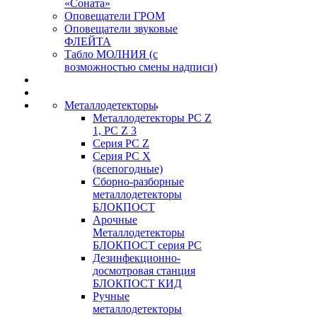
«Соната»
Оповещатели ГРОМ
Оповещатели звуковые
ФЛЕЙТА
Табло МОЛНИЯ (с
возможностью смены надписи)
Металлодетекторы
Металлодетекторы РС Z
1, PC Z 3
Серия РС Z
Серия РС X
(всепогодные)
Сборно-разборные
металлодетекторы
БЛОКПОСТ
Арочные
Металлодетекторы
БЛОКПОСТ серия РС
Дезинфекционно-
досмотровая станция
БЛОКПОСТ КИД
Ручные
металлодетекторы