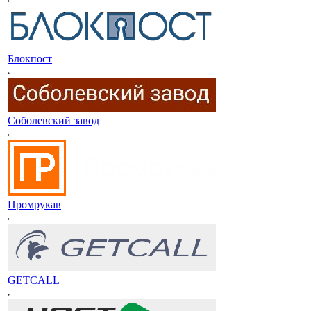
Блокпост
Соболевский завод
Промрукав
GETCALL