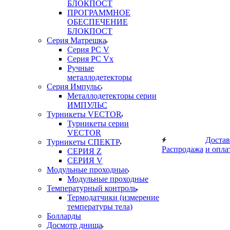
БЛОКПОСТ
ПРОГРАММНОЕ
ОБЕСПЕЧЕНИЕ
БЛОКПОСТ
Серия Матрешка
Серия PC V
Серия PC Vx
Ручные
металлодетекторы
Серия Импульс
Металлодетекторы серии
ИМПУЛЬС
Турникеты VECTOR
Турникеты серии
VECTOR
Достав
Турникеты СПЕКТР
Распродажа
и опла
СЕРИЯ Z
СЕРИЯ V
Модульные проходные
Модульные проходные
Температурный контроль
Термодатчики (измерение
температуры тела)
Болларды
Досмотр днища