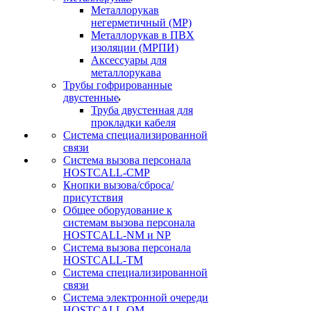
Металлорукав
негерметичный (МР)
Металлорукав в ПВХ
изоляции (МРПИ)
Аксессуары для
металлорукава
Трубы гофрированные
двустенные
Труба двустенная для
прокладки кабеля
Система специализированной
связи
Cистема вызова персонала
HOSTCALL-CMP
Кнопки вызова/сброса/
присутствия
Общее оборудование к
системам вызова персонала
HOSTCALL-NM и NP
Система вызова персонала
HOSTCALL-TM
Система специализированной
связи
Система электронной очереди
HOSTCALL-QM