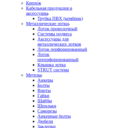
Крепеж
Кабельная продукция и
аксессуары
Трубка ПВХ (кембрик)
Металлические лотки
Лоток проволочный
Системы подвеса
Аксессуары для
металлических лотков
Лоток перфорированный
Лоток
неперфорированный
Крышка лотка
STRUT система
Метизы
Анкеры
Болты
Винты
Гайки
Шайбы
Шпильки
Саморезы
Анкерные болты
Дюбели
Заклепки