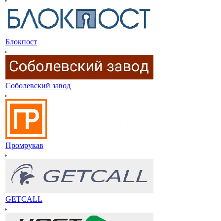
Блокпост
Соболевский завод
Промрукав
GETCALL