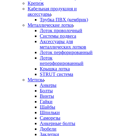
Крепеж
Кабельная продукция и
аксессуары
Трубка ПВХ (кембрик)
Металлические лотки
Лоток проволочный
Системы подвеса
Аксессуары для
металлических лотков
Лоток перфорированный
Лоток
неперфорированный
Крышка лотка
STRUT система
Метизы
Анкеры
Болты
Винты
Гайки
Шайбы
Шпильки
Саморезы
Анкерные болты
Дюбели
Заклепки