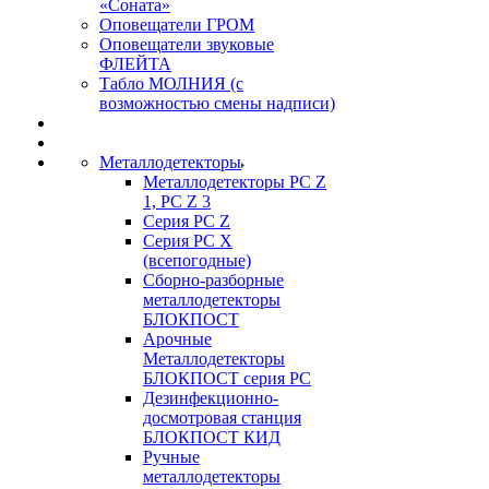
«Соната»
Оповещатели ГРОМ
Оповещатели звуковые
ФЛЕЙТА
Табло МОЛНИЯ (с
возможностью смены надписи)
Металлодетекторы
Металлодетекторы РС Z
1, PC Z 3
Серия РС Z
Серия РС X
(всепогодные)
Сборно-разборные
металлодетекторы
БЛОКПОСТ
Арочные
Металлодетекторы
БЛОКПОСТ серия РС
Дезинфекционно-
досмотровая станция
БЛОКПОСТ КИД
Ручные
металлодетекторы