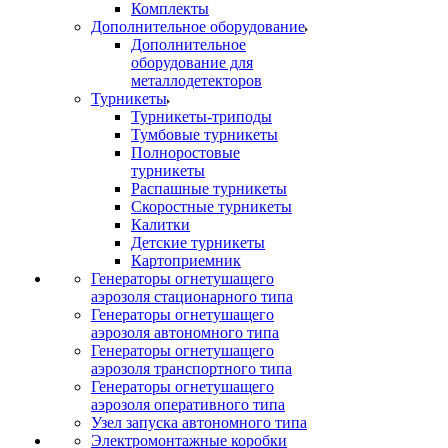
Комплекты
Дополнительное оборудование
Дополнительное
оборудование для
металлодетекторов
Турникеты
Турникеты-триподы
Тумбовые турникеты
Полноростовые
турникеты
Распашные турникеты
Скоростные турникеты
Калитки
Детские турникеты
Картоприемник
Генераторы огнетушащего
аэрозоля стационарного типа
Генераторы огнетушащего
аэрозоля автономного типа
Генераторы огнетушащего
аэрозоля транспортного типа
Генераторы огнетушащего
аэрозоля оперативного типа
Узел запуска автономного типа
Электромонтажные коробки