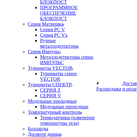
БЛОКПОСТ
ПРОГРАММНОЕ
ОБЕСПЕЧЕНИЕ
БЛОКПОСТ
Серия Матрешка
Серия PC V
Серия PC Vx
Ручные
металлодетекторы
Серия Импульс
Металлодетекторы серии
ИМПУЛЬС
Турникеты VECTOR
Турникеты серии
VECTOR
Достав
Турникеты СПЕКТР
Распродажа
и опла
СЕРИЯ Z
СЕРИЯ V
Модульные проходные
Модульные проходные
Температурный контроль
Термодатчики (измерение
температуры тела)
Болларды
Досмотр днища