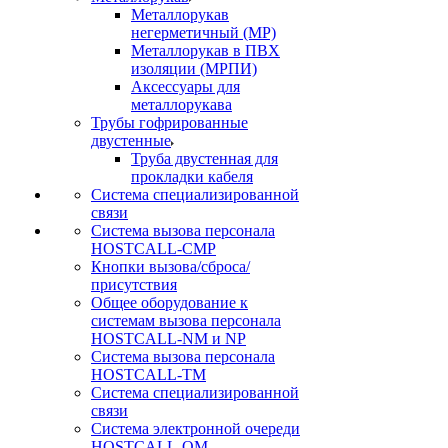
Металлорукав
негерметичный (МР)
Металлорукав в ПВХ
изоляции (МРПИ)
Аксессуары для
металлорукава
Трубы гофрированные
двустенные
Труба двустенная для
прокладки кабеля
Система специализированной
связи
Cистема вызова персонала
HOSTCALL-CMP
Кнопки вызова/сброса/
присутствия
Общее оборудование к
системам вызова персонала
HOSTCALL-NM и NP
Система вызова персонала
HOSTCALL-TM
Система специализированной
связи
Система электронной очереди
HOSTCALL-QM