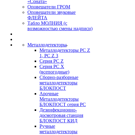
«Соната»
Оповещатели ГРОМ
Оповещатели звуковые
ФЛЕЙТА
Табло МОЛНИЯ (с
возможностью смены надписи)
Металлодетекторы
Металлодетекторы РС Z
1, PC Z 3
Серия РС Z
Серия РС X
(всепогодные)
Сборно-разборные
металлодетекторы
БЛОКПОСТ
Арочные
Металлодетекторы
БЛОКПОСТ серия РС
Дезинфекционно-
досмотровая станция
БЛОКПОСТ КИД
Ручные
металлодетекторы