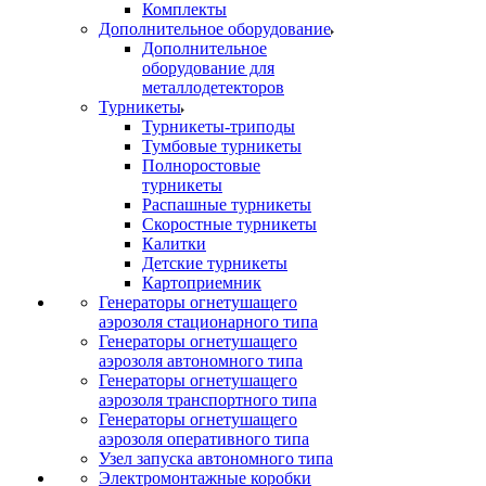
Комплекты
Дополнительное оборудование
Дополнительное
оборудование для
металлодетекторов
Турникеты
Турникеты-триподы
Тумбовые турникеты
Полноростовые
турникеты
Распашные турникеты
Скоростные турникеты
Калитки
Детские турникеты
Картоприемник
Генераторы огнетушащего
аэрозоля стационарного типа
Генераторы огнетушащего
аэрозоля автономного типа
Генераторы огнетушащего
аэрозоля транспортного типа
Генераторы огнетушащего
аэрозоля оперативного типа
Узел запуска автономного типа
Электромонтажные коробки