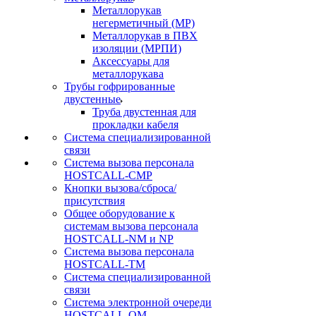
Металлорукав
негерметичный (МР)
Металлорукав в ПВХ
изоляции (МРПИ)
Аксессуары для
металлорукава
Трубы гофрированные
двустенные
Труба двустенная для
прокладки кабеля
Система специализированной
связи
Cистема вызова персонала
HOSTCALL-CMP
Кнопки вызова/сброса/
присутствия
Общее оборудование к
системам вызова персонала
HOSTCALL-NM и NP
Система вызова персонала
HOSTCALL-TM
Система специализированной
связи
Система электронной очереди
HOSTCALL-QM