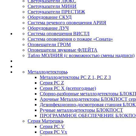
Светоуказатели ЛЮКС
Светоуказатели МИНИ
Светоуказатели ПРЕСТИЖ
Оборудование СКУД
Система речевого оповещения АРИЯ
Оборудование ЛУЧ
Система оповещения ВИСТЛ
Система оповещения о пожаре «Соната»
Оповещатели ГРОМ
Оповещатели звуковые ФЛЕЙТА
Табло МОЛНИЯ (с возможностью смены надписи)
Металлодетекторы
Металлодетекторы РС Z 1, PC Z 3
Серия РС Z
Серия РС X (всепогодные)
Сборно-разборные металлодетекторы БЛО
Арочные Металлодетекторы БЛОКПОСТ сер
Дезинфекционно-досмотровая станция БЛ
Ручные металлодетекторы БЛОКПОСТ
ПРОГРАММНОЕ ОБЕСПЕЧЕНИЕ БЛОКПО
Серия Матрешка
Серия PC V
Серия PC Vx