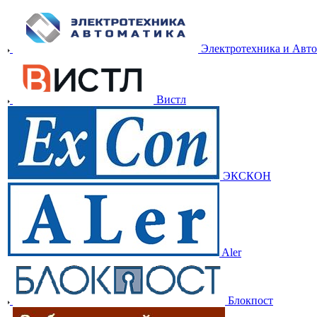
Электротехника и Авт
Вистл
ЭКСКОН
Aler
Блокпост