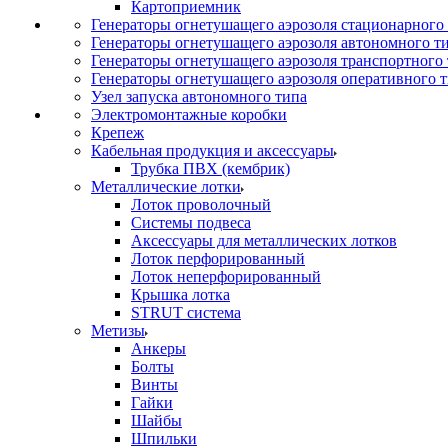
Картоприемник
Генераторы огнетушащего аэрозоля стационарного
Генераторы огнетушащего аэрозоля автономного т
Генераторы огнетушащего аэрозоля транспортного
Генераторы огнетушащего аэрозоля оперативного 
Узел запуска автономного типа
Электромонтажные коробки
Крепеж
Кабельная продукция и аксессуары
Трубка ПВХ (кембрик)
Металлические лотки
Лоток проволочный
Системы подвеса
Аксессуары для металлических лотков
Лоток перфорированный
Лоток неперфорированный
Крышка лотка
STRUT система
Метизы
Анкеры
Болты
Винты
Гайки
Шайбы
Шпильки