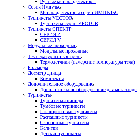
Ручные металлодетекторы
Серия Импульс
Металлодетекторы серии ИМПУЛЬС
Турникеты VECTOR
Турникеты серии VECTOR
Турникеты СПЕКТР
СЕРИЯ Z
СЕРИЯ V
Модульные проходные
Модульные проходные
Температурный контроль
Термодатчики (измерение температуры тела)
Болларды
Досмотр днища
Комплекты
Дополнительное оборудование
Дополнительное оборудование для металлоде
Турникеты
Турникеты-триподы
Тумбовые турникеты
Полноростовые турникеты
Распашные турникеты
Скоростные турникеты
Калитки
Детские турникеты