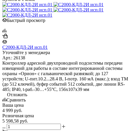
Быстрый просмотр
С2000-КДЛ-2И исп.01
Уточняйте у менеджера
Арт.: 26138
Контроллер адресной двухпроводной подсистемы передачи
извещений для работы в составе интегрированной системы
охраны «Орион» с гальванической развязкой; до 127
устройств; U-пит.10.2...28.4 В, I-потр. 160 мА (макс.); вход ТМ
(до 512 ключей), буфер событий 512 событий, две линии RS-
485; IP40, t-раб.-30…+55°C, 156х107х39 мм
Отложить
Сравнить
Ваша цена
4 999
руб.
Розничная цена
5 598,58
руб.