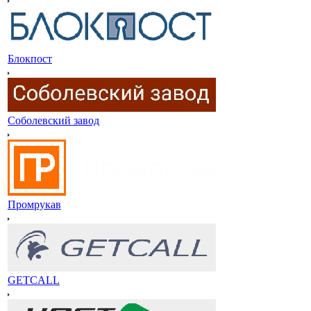
Блокпост
Соболевский завод
Промрукав
GETCALL