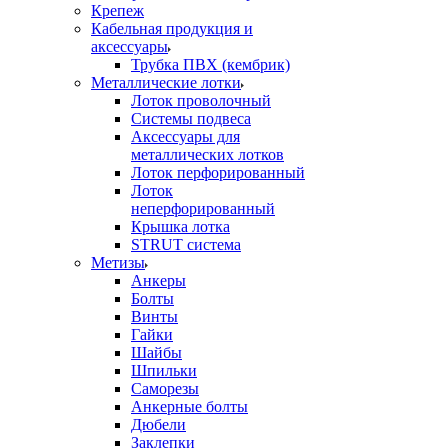
Крепеж
Кабельная продукция и
аксессуары
Трубка ПВХ (кембрик)
Металлические лотки
Лоток проволочный
Системы подвеса
Аксессуары для
металлических лотков
Лоток перфорированный
Лоток
неперфорированный
Крышка лотка
STRUT система
Метизы
Анкеры
Болты
Винты
Гайки
Шайбы
Шпильки
Саморезы
Анкерные болты
Дюбели
Заклепки