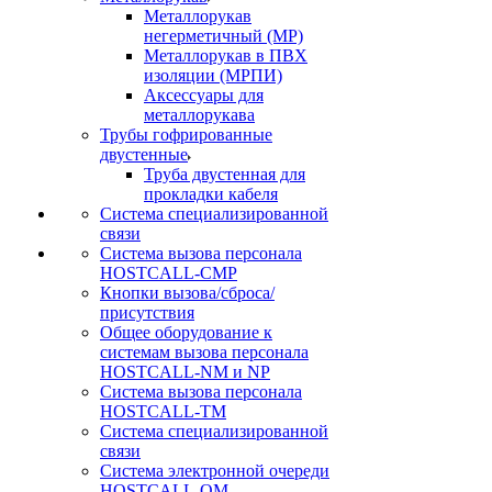
Металлорукав
негерметичный (МР)
Металлорукав в ПВХ
изоляции (МРПИ)
Аксессуары для
металлорукава
Трубы гофрированные
двустенные
Труба двустенная для
прокладки кабеля
Система специализированной
связи
Cистема вызова персонала
HOSTCALL-CMP
Кнопки вызова/сброса/
присутствия
Общее оборудование к
системам вызова персонала
HOSTCALL-NM и NP
Система вызова персонала
HOSTCALL-TM
Система специализированной
связи
Система электронной очереди
HOSTCALL-QM