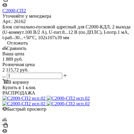
С2000-СП2
Уточняйте у менеджера
Арт.: 26162
Блок сигнально-пусковой адресный для С2000-КДЛ, 2 выхода
(U-коммут.100 В/2 А), U-пит.8...12 В (по ДПЛС), I-потр.1 мА,
t-раб.-30...+50°С, 102х107х39 мм
Отложить
Сравнить
Ваша цена
1 889
руб.
Розничная цена
2 115,72
руб.
В корзину
Купить в 1 клик
РАСПРОДАЖА
Быстрый просмотр