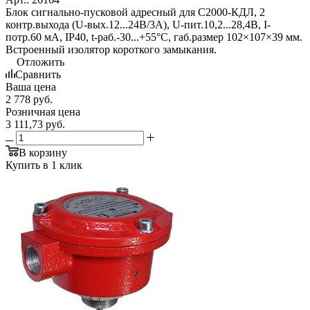
Блок сигнально-пусковой адресный для С2000-КДЛ, 2
контр.выхода (U-вых.12...24В/3А), U-пит.10,2...28,4В, I-
потр.60 мА, IP40, t-раб.-30...+55°С, габ.размер 102×107×39 мм.
Встроенный изолятор короткого замыкания.
Отложить
Сравнить
Ваша цена
2 778
руб.
Розничная цена
3 111,73
руб.
В корзину
Купить в 1 клик