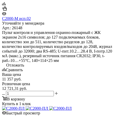
С2000-М исп.02
Уточняйте у менеджера
Арт.: 26148
Пульт контроля и управления охранно-пожарный с ЖК
экраном 2х16 символов; до 127 подключаемых блоков,
количество зон до 511, количество разделов до 128,
количество контролируемых входов/выходов до 2048, журнал
событий до 32000; два RS-485; U-пит.10.2…28.4 В, I-потр.120
мА (макс.), резервный источник питания CR2032; IP30, t-
раб.-10…+55°С, 140×114×25 мм
Отложить
Сравнить
Ваша цена
11 357
руб.
Розничная цена
12 721,31
руб.
В корзину
Купить в 1 клик
Быстрый просмотр