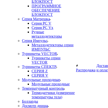
БЛОКПОСТ
ПРОГРАММНОЕ
ОБЕСПЕЧЕНИЕ
БЛОКПОСТ
Серия Матрешка
Серия PC V
Серия PC Vx
Ручные
металлодетекторы
Серия Импульс
Металлодетекторы серии
ИМПУЛЬС
Турникеты VECTOR
Турникеты серии
VECTOR
Достав
Турникеты СПЕКТР
Распродажа
и опла
СЕРИЯ Z
СЕРИЯ V
Модульные проходные
Модульные проходные
Температурный контроль
Термодатчики (измерение
температуры тела)
Болларды
Досмотр днища