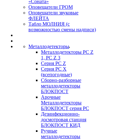
«Соната»
Оповещатели ГРОМ
Оповещатели звуковые
ФЛЕЙТА
Табло МОЛНИЯ (с
возможностью смены надписи)
Металлодетекторы
Металлодетекторы РС Z
1, PC Z 3
Серия РС Z
Серия РС X
(всепогодные)
Сборно-разборные
металлодетекторы
БЛОКПОСТ
Арочные
Металлодетекторы
БЛОКПОСТ серия РС
Дезинфекционно-
досмотровая станция
БЛОКПОСТ КИД
Ручные
металлодетекторы