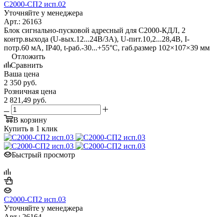
С2000-СП2 исп.02
Уточняйте у менеджера
Арт.: 26163
Блок сигнально-пусковой адресный для С2000-КДЛ, 2
контр.выхода (U-вых.12...24В/3А), U-пит.10,2...28,4В, I-
потр.60 мА, IP40, t-раб.-30...+55°С, габ.размер 102×107×39 мм
Отложить
Сравнить
Ваша цена
2 350
руб.
Розничная цена
2 821,49
руб.
В корзину
Купить в 1 клик
Быстрый просмотр
С2000-СП2 исп.03
Уточняйте у менеджера
Арт.: 26164