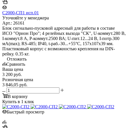
С2000-СП1 исп.01
Уточняйте у менеджера
Арт.: 26161
Блок сигнально-пусковой адресный для работы в составе
ИСО "Орион Про"; 4 релейных выхода "СК", U-коммут.280 В,
I-коммут.8 А, P-коммут.2500 ВА; U-пит.12...24 В, I-потр.300
мА(max); RS-485; IP40, t-раб.-30...+55°С, 157x107x39 мм.
Пластиковый корпус с возможностью крепления на DIN-
рейку. 0.35 кг.
Отложить
Сравнить
Ваша цена
3 200
руб.
Розничная цена
3 846,05
руб.
В корзину
Купить в 1 клик
Быстрый просмотр