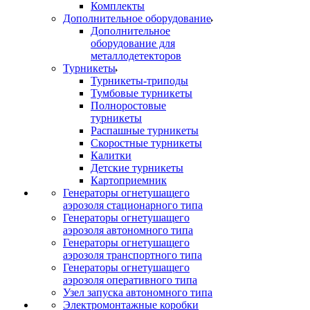
Комплекты
Дополнительное оборудование
Дополнительное
оборудование для
металлодетекторов
Турникеты
Турникеты-триподы
Тумбовые турникеты
Полноростовые
турникеты
Распашные турникеты
Скоростные турникеты
Калитки
Детские турникеты
Картоприемник
Генераторы огнетушащего
аэрозоля стационарного типа
Генераторы огнетушащего
аэрозоля автономного типа
Генераторы огнетушащего
аэрозоля транспортного типа
Генераторы огнетушащего
аэрозоля оперативного типа
Узел запуска автономного типа
Электромонтажные коробки