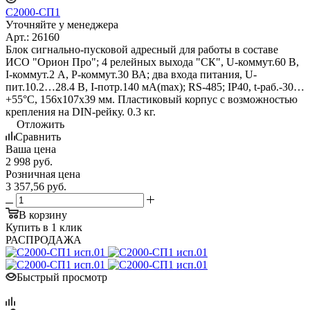
С2000-СП1
Уточняйте у менеджера
Арт.: 26160
Блок сигнально-пусковой адресный для работы в составе
ИСО "Орион Про"; 4 релейных выхода "СК", U-коммут.60 В,
I-коммут.2 А, P-коммут.30 ВА; два входа питания, U-
пит.10.2…28.4 В, I-потр.140 мА(max); RS-485; IP40, t-раб.-30…
+55°С, 156x107x39 мм. Пластиковый корпус с возможностью
крепления на DIN-рейку. 0.3 кг.
Отложить
Сравнить
Ваша цена
2 998
руб.
Розничная цена
3 357,56
руб.
В корзину
Купить в 1 клик
РАСПРОДАЖА
Быстрый просмотр