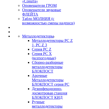
«Соната»
Оповещатели ГРОМ
Оповещатели звуковые
ФЛЕЙТА
Табло МОЛНИЯ (с
возможностью смены надписи)
Металлодетекторы
Металлодетекторы РС Z
1, PC Z 3
Серия РС Z
Серия РС X
(всепогодные)
Сборно-разборные
металлодетекторы
БЛОКПОСТ
Арочные
Металлодетекторы
БЛОКПОСТ серия РС
Дезинфекционно-
досмотровая станция
БЛОКПОСТ КИД
Ручные
металлодетекторы