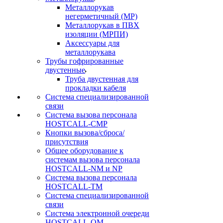
Металлорукав
негерметичный (МР)
Металлорукав в ПВХ
изоляции (МРПИ)
Аксессуары для
металлорукава
Трубы гофрированные
двустенные
Труба двустенная для
прокладки кабеля
Система специализированной
связи
Cистема вызова персонала
HOSTCALL-CMP
Кнопки вызова/сброса/
присутствия
Общее оборудование к
системам вызова персонала
HOSTCALL-NM и NP
Система вызова персонала
HOSTCALL-TM
Система специализированной
связи
Система электронной очереди
HOSTCALL-QM