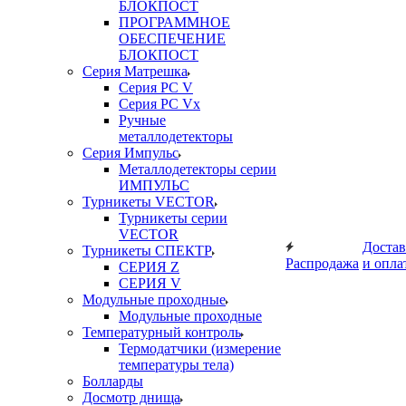
БЛОКПОСТ
ПРОГРАММНОЕ
ОБЕСПЕЧЕНИЕ
БЛОКПОСТ
Серия Матрешка
Серия PC V
Серия PC Vx
Ручные
металлодетекторы
Серия Импульс
Металлодетекторы серии
ИМПУЛЬС
Турникеты VECTOR
Турникеты серии
VECTOR
Достав
Турникеты СПЕКТР
Распродажа
и опла
СЕРИЯ Z
СЕРИЯ V
Модульные проходные
Модульные проходные
Температурный контроль
Термодатчики (измерение
температуры тела)
Болларды
Досмотр днища