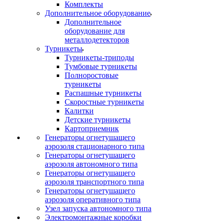
Комплекты
Дополнительное оборудование
Дополнительное
оборудование для
металлодетекторов
Турникеты
Турникеты-триподы
Тумбовые турникеты
Полноростовые
турникеты
Распашные турникеты
Скоростные турникеты
Калитки
Детские турникеты
Картоприемник
Генераторы огнетушащего
аэрозоля стационарного типа
Генераторы огнетушащего
аэрозоля автономного типа
Генераторы огнетушащего
аэрозоля транспортного типа
Генераторы огнетушащего
аэрозоля оперативного типа
Узел запуска автономного типа
Электромонтажные коробки