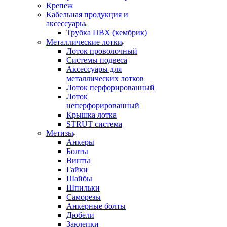
Крепеж
Кабельная продукция и
аксессуары
Трубка ПВХ (кембрик)
Металлические лотки
Лоток проволочный
Системы подвеса
Аксессуары для
металлических лотков
Лоток перфорированный
Лоток
неперфорированный
Крышка лотка
STRUT система
Метизы
Анкеры
Болты
Винты
Гайки
Шайбы
Шпильки
Саморезы
Анкерные болты
Дюбели
Заклепки