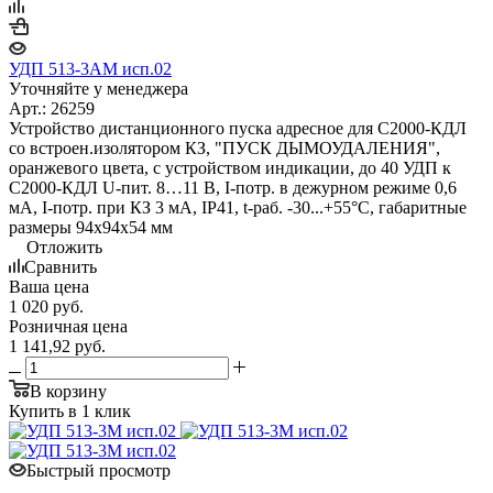
УДП 513-3АМ исп.02
Уточняйте у менеджера
Арт.: 26259
Устройство дистанционного пуска адресное для С2000-КДЛ
со встроен.изолятором КЗ, "ПУСК ДЫМОУДАЛЕНИЯ",
оранжевого цвета, с устройством индикации, до 40 УДП к
С2000-КДЛ U-пит. 8…11 В, I-потр. в дежурном режиме 0,6
мА, I-потр. при КЗ 3 мА, IP41, t-раб. -30...+55°С, габаритные
размеры 94х94х54 мм
Отложить
Сравнить
Ваша цена
1 020
руб.
Розничная цена
1 141,92
руб.
В корзину
Купить в 1 клик
Быстрый просмотр