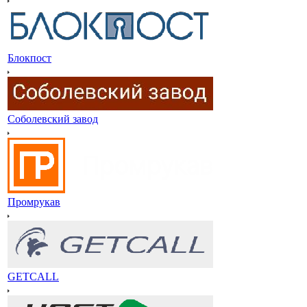
Блокпост
Соболевский завод
Промрукав
GETCALL