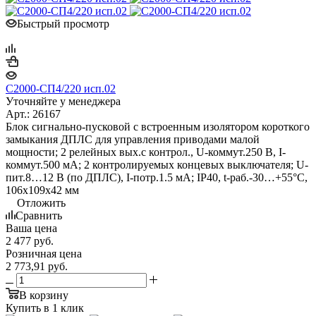
Быстрый просмотр
С2000-СП4/220 исп.02
Уточняйте у менеджера
Арт.: 26167
Блок сигнально-пусковой с встроенным изолятором короткого
замыкания ДПЛС для управления приводами малой
мощности; 2 релейных вых.с контрол., U-коммут.250 В, I-
коммут.500 мА; 2 контролируемых концевых выключателя; U-
пит.8…12 В (по ДПЛС), I-потр.1.5 мА; IP40, t-раб.-30…+55°C,
106х109х42 мм
Отложить
Сравнить
Ваша цена
2 477
руб.
Розничная цена
2 773,91
руб.
В корзину
Купить в 1 клик