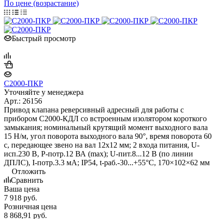
По цене (возрастание)
Быстрый просмотр
С2000-ПКР
Уточняйте у менеджера
Арт.: 26156
Привод клапана реверсивный адресный для работы с
прибором С2000-КДЛ со встроенным изолятором короткого
замыкания; номинальный крутящий момент выходного вала
15 Н/м, угол поворота выходного вала 90°, время поворота 60
с, передающее звено на вал 12х12 мм; 2 входа питания, U-
исп.230 В, P-потр.12 ВА (max); U-пит.8...12 В (по линии
ДПЛС), I-потр.3.3 мА; IP54, t-раб.-30...+55°С, 170×102×62 мм
Отложить
Сравнить
Ваша цена
7 918
руб.
Розничная цена
8 868,91
руб.