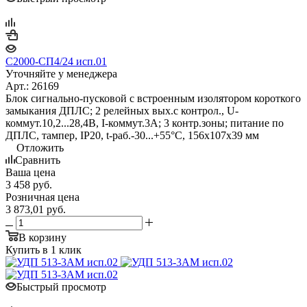
С2000-СП4/24 исп.01
Уточняйте у менеджера
Арт.: 26169
Блок сигнально-пусковой с встроенным изолятором короткого
замыкания ДПЛС; 2 релейных вых.с контрол., U-
коммут.10,2...28,4В, I-коммут.3А; 3 контр.зоны; питание по
ДПЛС, тампер, IP20, t-раб.-30...+55°C, 156х107х39 мм
Отложить
Сравнить
Ваша цена
3 458
руб.
Розничная цена
3 873,01
руб.
В корзину
Купить в 1 клик
Быстрый просмотр