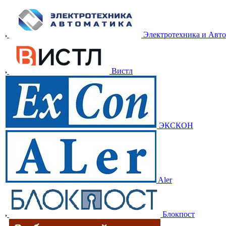
Электротехника и Авт
Вистл
ЭКСКОН
Aler
Блокпост