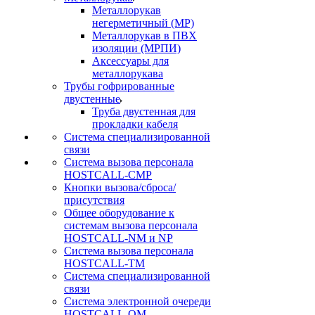
Металлорукав
негерметичный (МР)
Металлорукав в ПВХ
изоляции (МРПИ)
Аксессуары для
металлорукава
Трубы гофрированные
двустенные
Труба двустенная для
прокладки кабеля
Система специализированной
связи
Cистема вызова персонала
HOSTCALL-CMP
Кнопки вызова/сброса/
присутствия
Общее оборудование к
системам вызова персонала
HOSTCALL-NM и NP
Система вызова персонала
HOSTCALL-TM
Система специализированной
связи
Система электронной очереди
HOSTCALL-QM