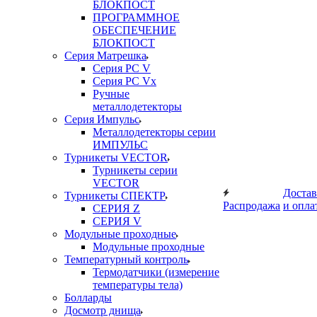
БЛОКПОСТ
ПРОГРАММНОЕ
ОБЕСПЕЧЕНИЕ
БЛОКПОСТ
Серия Матрешка
Серия PC V
Серия PC Vx
Ручные
металлодетекторы
Серия Импульс
Металлодетекторы серии
ИМПУЛЬС
Турникеты VECTOR
Турникеты серии
VECTOR
Достав
Турникеты СПЕКТР
Распродажа
и опла
СЕРИЯ Z
СЕРИЯ V
Модульные проходные
Модульные проходные
Температурный контроль
Термодатчики (измерение
температуры тела)
Болларды
Досмотр днища