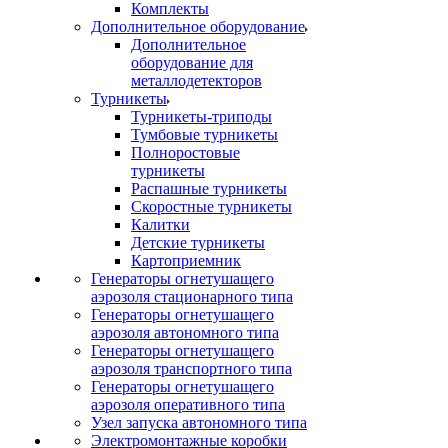
Комплекты
Дополнительное оборудование
Дополнительное
оборудование для
металлодетекторов
Турникеты
Турникеты-триподы
Тумбовые турникеты
Полноростовые
турникеты
Распашные турникеты
Скоростные турникеты
Калитки
Детские турникеты
Картоприемник
Генераторы огнетушащего
аэрозоля стационарного типа
Генераторы огнетушащего
аэрозоля автономного типа
Генераторы огнетушащего
аэрозоля транспортного типа
Генераторы огнетушащего
аэрозоля оперативного типа
Узел запуска автономного типа
Электромонтажные коробки