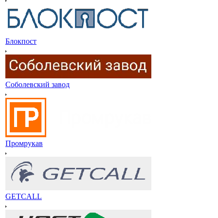
Блокпост
Соболевский завод
Промрукав
GETCALL