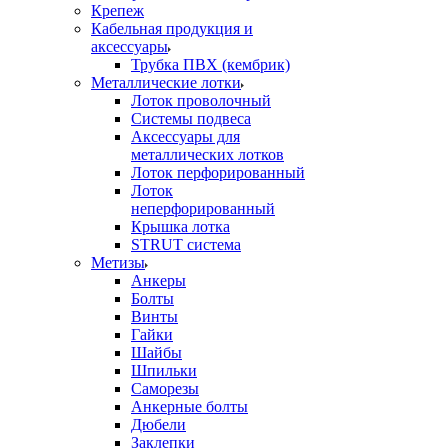
Крепеж
Кабельная продукция и
аксессуары
Трубка ПВХ (кембрик)
Металлические лотки
Лоток проволочный
Системы подвеса
Аксессуары для
металлических лотков
Лоток перфорированный
Лоток
неперфорированный
Крышка лотка
STRUT система
Метизы
Анкеры
Болты
Винты
Гайки
Шайбы
Шпильки
Саморезы
Анкерные болты
Дюбели
Заклепки