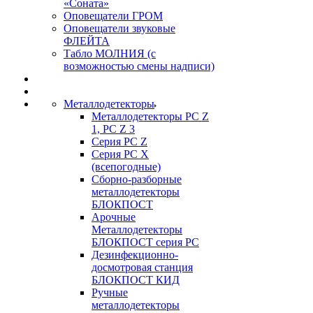
«Соната»
Оповещатели ГРОМ
Оповещатели звуковые
ФЛЕЙТА
Табло МОЛНИЯ (с
возможностью смены надписи)
Металлодетекторы
Металлодетекторы РС Z
1, PC Z 3
Серия РС Z
Серия РС X
(всепогодные)
Сборно-разборные
металлодетекторы
БЛОКПОСТ
Арочные
Металлодетекторы
БЛОКПОСТ серия РС
Дезинфекционно-
досмотровая станция
БЛОКПОСТ КИД
Ручные
металлодетекторы