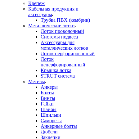
Крепеж
Кабельная продукция и
аксессуары
Трубка ПВХ (кембрик)
Металлические лотки
Лоток проволочный
Системы подвеса
Аксессуары для
металлических лотков
Лоток перфорированный
Лоток
неперфорированный
Крышка лотка
STRUT система
Метизы
Анкеры
Болты
Винты
Гайки
Шайбы
Шпильки
Саморезы
Анкерные болты
Дюбели
Заклепки