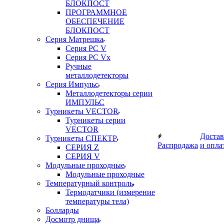
БЛОКПОСТ
ПРОГРАММНОЕ
ОБЕСПЕЧЕНИЕ
БЛОКПОСТ
Серия Матрешка
Серия PC V
Серия PC Vx
Ручные
металлодетекторы
Серия Импульс
Металлодетекторы серии
ИМПУЛЬС
Турникеты VECTOR
Турникеты серии
VECTOR
Достав
Турникеты СПЕКТР
Распродажа
и опла
СЕРИЯ Z
СЕРИЯ V
Модульные проходные
Модульные проходные
Температурный контроль
Термодатчики (измерение
температуры тела)
Болларды
Досмотр днища