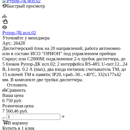
Быстрый просмотр
Рупор-ДБ исп.02
Уточняйте у менеджера
Арт.: 26428
Диспетчерский блок на 20 направлений, работа автономно
или в составе ИСО "ОРИОН" под управлением прибора
Сириус или С2000М; подключение 2-х трубок диспетчера, до
5 блоков Рупор-ДК исп.02; 2 интерфейса RS-485; U-пит.12...24
В, I-потр. 0.2 А (max), два входа питания; считыватель ТМ, до
15 ключей ТМ в памяти; IP20, t-раб.-30...+40°С, 332x177x42
мм. В комплекте две трубки диспетчера.
Отложить
Сравнить
Ваша цена
6 750
руб.
Розничная цена
7 560,46
руб.
В корзину
Купить в 1 клик