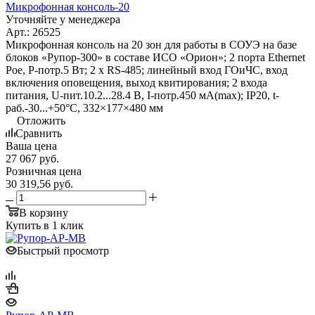
Микрофонная консоль-20
Уточняйте у менеджера
Арт.: 26525
Микрофонная консоль на 20 зон для работы в СОУЭ на базе
блоков «Рупор-300» в составе ИСО «Орион»; 2 порта Ethernet
Poe, P-потр.5 Вт; 2 х RS-485; линейный вход ГОиЧС, вход
включения оповещения, выход квитирования; 2 входа
питания, U-пит.10.2...28.4 В, I-потр.450 мА(max); IP20, t-
раб.-30...+50°С, 332×177×480 мм
Отложить
Сравнить
Ваша цена
27 067
руб.
Розничная цена
30 319,56
руб.
В корзину
Купить в 1 клик
Быстрый просмотр