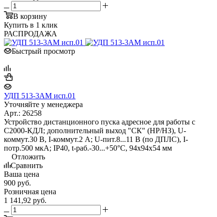
В корзину
Купить в 1 клик
РАСПРОДАЖА
Быстрый просмотр
УДП 513-3АМ исп.01
Уточняйте у менеджера
Арт.: 26258
Устройство дистанционного пуска адресное для работы с
С2000-КДЛ; дополнительный выход "СК" (НР/НЗ), U-
коммут.30 В, I-коммут.2 А; U-пит.8...11 В (по ДПЛС), I-
потр.500 мкА; IP40, t-раб.-30...+50°С, 94х94х54 мм
Отложить
Сравнить
Ваша цена
900
руб.
Розничная цена
1 141,92
руб.