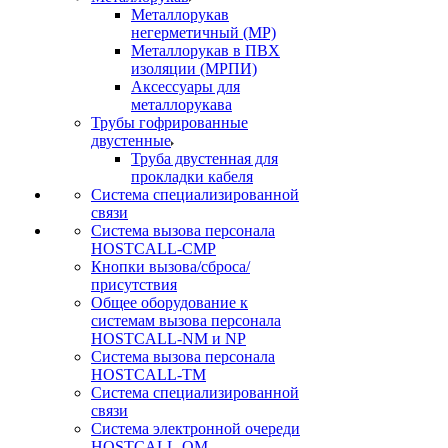
Металлорукав
негерметичный (МР)
Металлорукав в ПВХ
изоляции (МРПИ)
Аксессуары для
металлорукава
Трубы гофрированные
двустенные
Труба двустенная для
прокладки кабеля
Система специализированной
связи
Cистема вызова персонала
HOSTCALL-CMP
Кнопки вызова/сброса/
присутствия
Общее оборудование к
системам вызова персонала
HOSTCALL-NM и NP
Система вызова персонала
HOSTCALL-TM
Система специализированной
связи
Система электронной очереди
HOSTCALL-QM