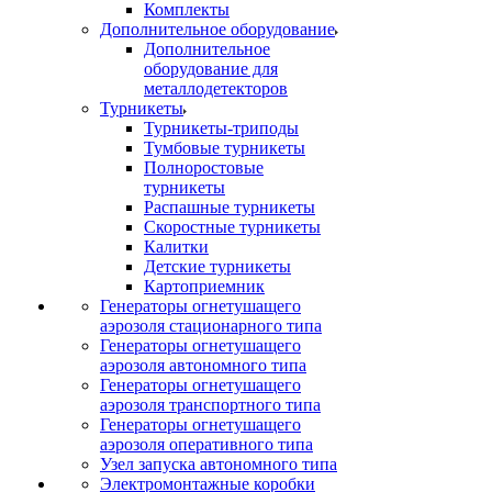
Комплекты
Дополнительное оборудование
Дополнительное
оборудование для
металлодетекторов
Турникеты
Турникеты-триподы
Тумбовые турникеты
Полноростовые
турникеты
Распашные турникеты
Скоростные турникеты
Калитки
Детские турникеты
Картоприемник
Генераторы огнетушащего
аэрозоля стационарного типа
Генераторы огнетушащего
аэрозоля автономного типа
Генераторы огнетушащего
аэрозоля транспортного типа
Генераторы огнетушащего
аэрозоля оперативного типа
Узел запуска автономного типа
Электромонтажные коробки