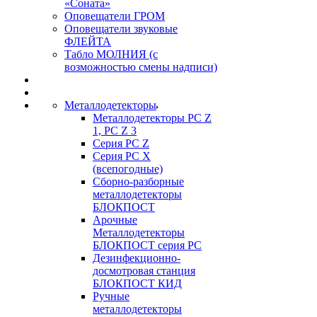
«Соната»
Оповещатели ГРОМ
Оповещатели звуковые
ФЛЕЙТА
Табло МОЛНИЯ (с
возможностью смены надписи)
Металлодетекторы
Металлодетекторы РС Z
1, PC Z 3
Серия РС Z
Серия РС X
(всепогодные)
Сборно-разборные
металлодетекторы
БЛОКПОСТ
Арочные
Металлодетекторы
БЛОКПОСТ серия РС
Дезинфекционно-
досмотровая станция
БЛОКПОСТ КИД
Ручные
металлодетекторы