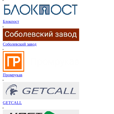
Блокпост
Соболевский завод
Промрукав
GETCALL