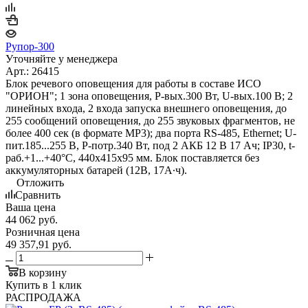
Рупор-300
Уточняйте у менеджера
Арт.: 26415
Блок речевого оповещения для работы в составе ИСО
"ОРИОН"; 1 зона оповещения, P-вых.300 Вт, U-вых.100 В; 2
линейных входа, 2 входа запуска внешнего оповещения, до
255 сообщений оповещения, до 255 звуковых фрагментов, не
более 400 сек (в формате MP3); два порта RS-485, Ethernet; U-
пит.185...255 В, P-потр.340 Вт, под 2 АКБ 12 В 17 Ач; IP30, t-
раб.+1...+40°С, 440x415x95 мм. Блок поставляется без
аккумуляторных батарей (12В, 17А∙ч).
Отложить
Сравнить
Ваша цена
44 062
руб.
Розничная цена
49 357,91
руб.
В корзину
Купить в 1 клик
РАСПРОДАЖА