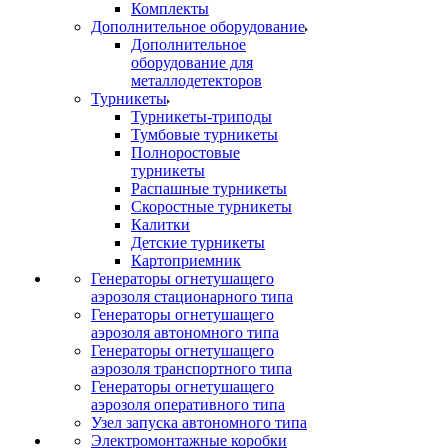
Комплекты
Дополнительное оборудование
Дополнительное
оборудование для
металлодетекторов
Турникеты
Турникеты-триподы
Тумбовые турникеты
Полноростовые
турникеты
Распашные турникеты
Скоростные турникеты
Калитки
Детские турникеты
Картоприемник
Генераторы огнетушащего
аэрозоля стационарного типа
Генераторы огнетушащего
аэрозоля автономного типа
Генераторы огнетушащего
аэрозоля транспортного типа
Генераторы огнетушащего
аэрозоля оперативного типа
Узел запуска автономного типа
Электромонтажные коробки