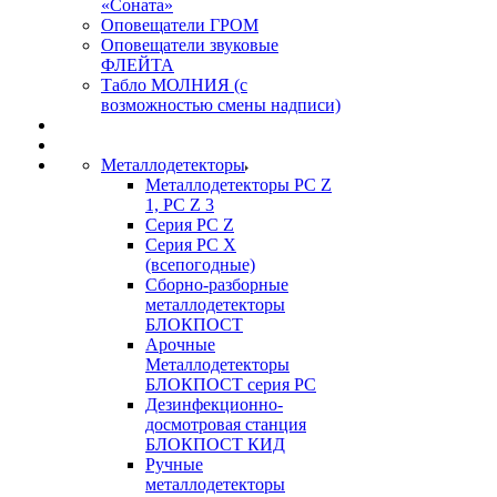
«Соната»
Оповещатели ГРОМ
Оповещатели звуковые
ФЛЕЙТА
Табло МОЛНИЯ (с
возможностью смены надписи)
Металлодетекторы
Металлодетекторы РС Z
1, PC Z 3
Серия РС Z
Серия РС X
(всепогодные)
Сборно-разборные
металлодетекторы
БЛОКПОСТ
Арочные
Металлодетекторы
БЛОКПОСТ серия РС
Дезинфекционно-
досмотровая станция
БЛОКПОСТ КИД
Ручные
металлодетекторы