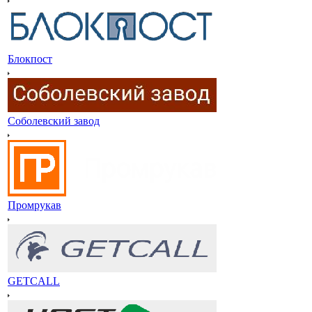
Блокпост
Соболевский завод
Промрукав
GETCALL