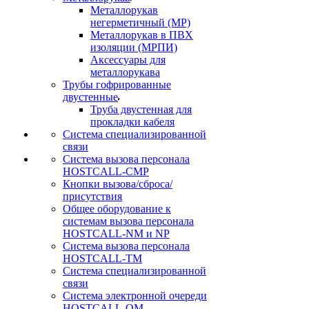
Металлорукав
негерметичный (МР)
Металлорукав в ПВХ
изоляции (МРПИ)
Аксессуары для
металлорукава
Трубы гофрированные
двустенные
Труба двустенная для
прокладки кабеля
Система специализированной
связи
Cистема вызова персонала
HOSTCALL-CMP
Кнопки вызова/сброса/
присутствия
Общее оборудование к
системам вызова персонала
HOSTCALL-NM и NP
Система вызова персонала
HOSTCALL-TM
Система специализированной
связи
Система электронной очереди
HOSTCALL-QM