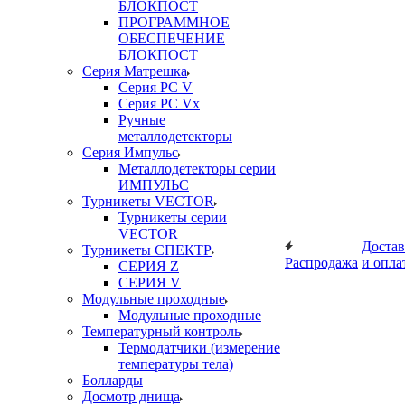
БЛОКПОСТ
ПРОГРАММНОЕ
ОБЕСПЕЧЕНИЕ
БЛОКПОСТ
Серия Матрешка
Серия PC V
Серия PC Vx
Ручные
металлодетекторы
Серия Импульс
Металлодетекторы серии
ИМПУЛЬС
Турникеты VECTOR
Турникеты серии
VECTOR
Достав
Турникеты СПЕКТР
Распродажа
и опла
СЕРИЯ Z
СЕРИЯ V
Модульные проходные
Модульные проходные
Температурный контроль
Термодатчики (измерение
температуры тела)
Болларды
Досмотр днища