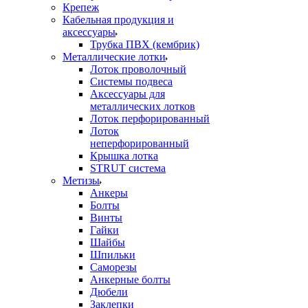
Крепеж
Кабельная продукция и
аксессуары
Трубка ПВХ (кембрик)
Металлические лотки
Лоток проволочный
Системы подвеса
Аксессуары для
металлических лотков
Лоток перфорированный
Лоток
неперфорированный
Крышка лотка
STRUT система
Метизы
Анкеры
Болты
Винты
Гайки
Шайбы
Шпильки
Саморезы
Анкерные болты
Дюбели
Заклепки