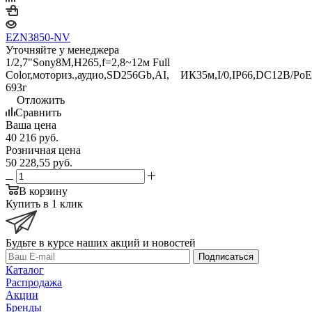
EZN3850-NV
Уточняйте у менеджера
1/2,7"Sony8M,H265,f=2,8~12м Full
Color,моториз.,аудио,SD256Gb,AI, ИК35м,I/0,IP66,DC12В/P
693г
Отложить
Сравнить
Ваша цена
40 216
руб.
Розничная цена
50 228,55
руб.
В корзину
Купить в 1 клик
Будьте в курсе наших акций и новостей
Подписаться
Каталог
Распродажа
Акции
Бренды