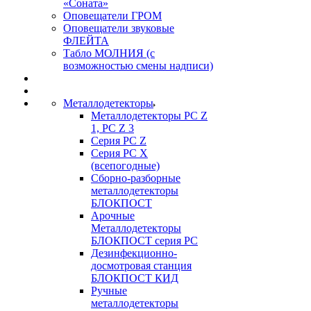
«Соната»
Оповещатели ГРОМ
Оповещатели звуковые
ФЛЕЙТА
Табло МОЛНИЯ (с
возможностью смены надписи)
Металлодетекторы
Металлодетекторы РС Z
1, PC Z 3
Серия РС Z
Серия РС X
(всепогодные)
Сборно-разборные
металлодетекторы
БЛОКПОСТ
Арочные
Металлодетекторы
БЛОКПОСТ серия РС
Дезинфекционно-
досмотровая станция
БЛОКПОСТ КИД
Ручные
металлодетекторы