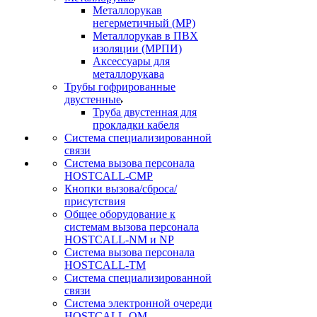
Металлорукав
негерметичный (МР)
Металлорукав в ПВХ
изоляции (МРПИ)
Аксессуары для
металлорукава
Трубы гофрированные
двустенные
Труба двустенная для
прокладки кабеля
Система специализированной
связи
Cистема вызова персонала
HOSTCALL-CMP
Кнопки вызова/сброса/
присутствия
Общее оборудование к
системам вызова персонала
HOSTCALL-NM и NP
Система вызова персонала
HOSTCALL-TM
Система специализированной
связи
Система электронной очереди
HOSTCALL-QM