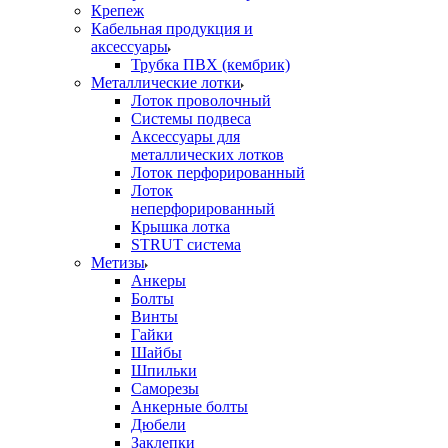
Крепеж
Кабельная продукция и
аксессуары
Трубка ПВХ (кембрик)
Металлические лотки
Лоток проволочный
Системы подвеса
Аксессуары для
металлических лотков
Лоток перфорированный
Лоток
неперфорированный
Крышка лотка
STRUT система
Метизы
Анкеры
Болты
Винты
Гайки
Шайбы
Шпильки
Саморезы
Анкерные болты
Дюбели
Заклепки