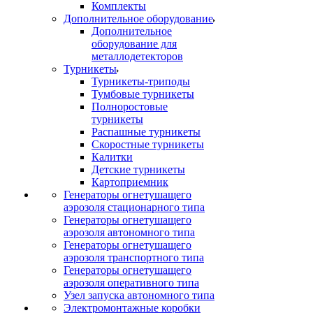
Комплекты
Дополнительное оборудование
Дополнительное
оборудование для
металлодетекторов
Турникеты
Турникеты-триподы
Тумбовые турникеты
Полноростовые
турникеты
Распашные турникеты
Скоростные турникеты
Калитки
Детские турникеты
Картоприемник
Генераторы огнетушащего
аэрозоля стационарного типа
Генераторы огнетушащего
аэрозоля автономного типа
Генераторы огнетушащего
аэрозоля транспортного типа
Генераторы огнетушащего
аэрозоля оперативного типа
Узел запуска автономного типа
Электромонтажные коробки