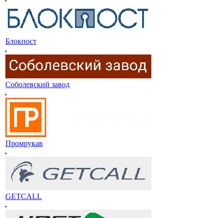
Блокпост
Соболевский завод
Промрукав
GETCALL