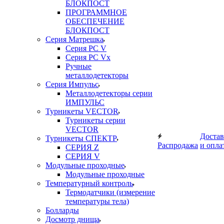
БЛОКПОСТ
ПРОГРАММНОЕ
ОБЕСПЕЧЕНИЕ
БЛОКПОСТ
Серия Матрешка
Серия PC V
Серия PC Vx
Ручные
металлодетекторы
Серия Импульс
Металлодетекторы серии
ИМПУЛЬС
Турникеты VECTOR
Турникеты серии
VECTOR
Достав
Турникеты СПЕКТР
Распродажа
и опла
СЕРИЯ Z
СЕРИЯ V
Модульные проходные
Модульные проходные
Температурный контроль
Термодатчики (измерение
температуры тела)
Болларды
Досмотр днища