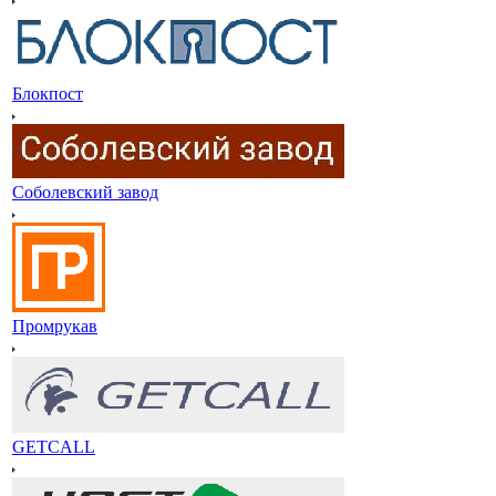
Блокпост
Соболевский завод
Промрукав
GETCALL