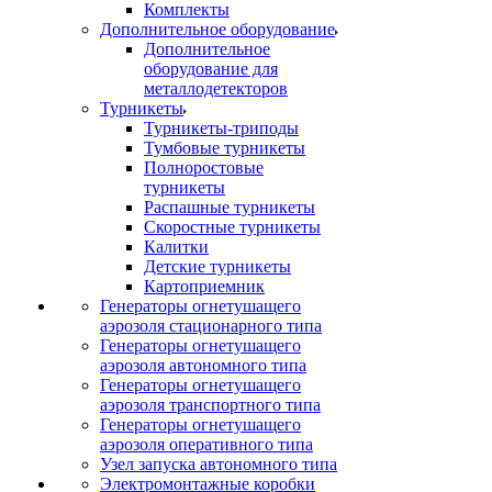
Комплекты
Дополнительное оборудование
Дополнительное
оборудование для
металлодетекторов
Турникеты
Турникеты-триподы
Тумбовые турникеты
Полноростовые
турникеты
Распашные турникеты
Скоростные турникеты
Калитки
Детские турникеты
Картоприемник
Генераторы огнетушащего
аэрозоля стационарного типа
Генераторы огнетушащего
аэрозоля автономного типа
Генераторы огнетушащего
аэрозоля транспортного типа
Генераторы огнетушащего
аэрозоля оперативного типа
Узел запуска автономного типа
Электромонтажные коробки