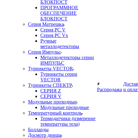
БЛОКПОСТ
ПРОГРАММНОЕ
ОБЕСПЕЧЕНИЕ
БЛОКПОСТ
Серия Матрешка
Серия PC V
Серия PC Vx
Ручные
металлодетекторы
Серия Импульс
Металлодетекторы серии
ИМПУЛЬС
Турникеты VECTOR
Турникеты серии
VECTOR
Достав
Турникеты СПЕКТР
Распродажа
и опла
СЕРИЯ Z
СЕРИЯ V
Модульные проходные
Модульные проходные
Температурный контроль
Термодатчики (измерение
температуры тела)
Болларды
Досмотр днища