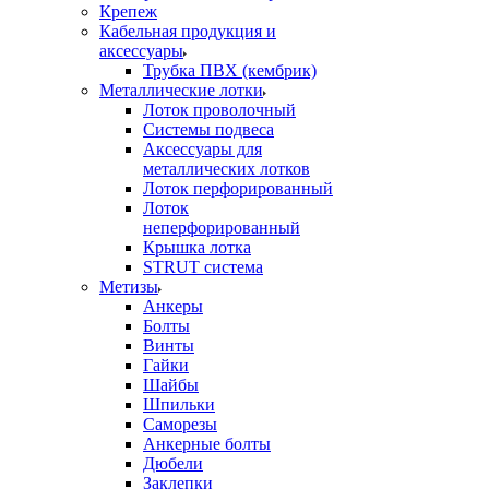
Крепеж
Кабельная продукция и
аксессуары
Трубка ПВХ (кембрик)
Металлические лотки
Лоток проволочный
Системы подвеса
Аксессуары для
металлических лотков
Лоток перфорированный
Лоток
неперфорированный
Крышка лотка
STRUT система
Метизы
Анкеры
Болты
Винты
Гайки
Шайбы
Шпильки
Саморезы
Анкерные болты
Дюбели
Заклепки