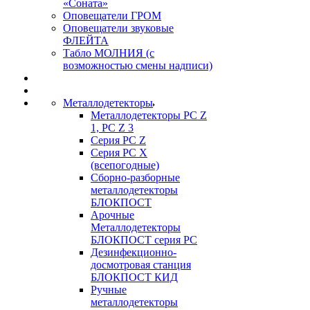
«Соната»
Оповещатели ГРОМ
Оповещатели звуковые
ФЛЕЙТА
Табло МОЛНИЯ (с
возможностью смены надписи)
Металлодетекторы
Металлодетекторы РС Z
1, PC Z 3
Серия РС Z
Серия РС X
(всепогодные)
Сборно-разборные
металлодетекторы
БЛОКПОСТ
Арочные
Металлодетекторы
БЛОКПОСТ серия РС
Дезинфекционно-
досмотровая станция
БЛОКПОСТ КИД
Ручные
металлодетекторы