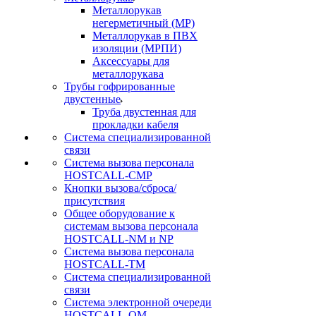
Металлорукав
негерметичный (МР)
Металлорукав в ПВХ
изоляции (МРПИ)
Аксессуары для
металлорукава
Трубы гофрированные
двустенные
Труба двустенная для
прокладки кабеля
Система специализированной
связи
Cистема вызова персонала
HOSTCALL-CMP
Кнопки вызова/сброса/
присутствия
Общее оборудование к
системам вызова персонала
HOSTCALL-NM и NP
Система вызова персонала
HOSTCALL-TM
Система специализированной
связи
Система электронной очереди
HOSTCALL-QM