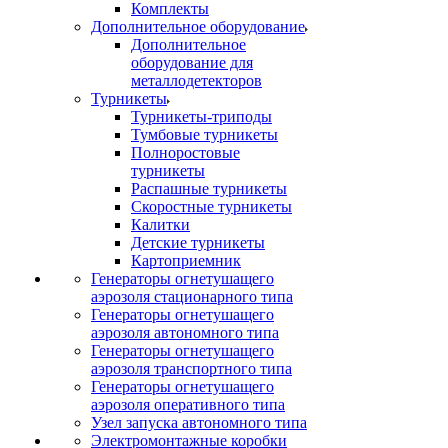
Комплекты
Дополнительное оборудование
Дополнительное
оборудование для
металлодетекторов
Турникеты
Турникеты-триподы
Тумбовые турникеты
Полноростовые
турникеты
Распашные турникеты
Скоростные турникеты
Калитки
Детские турникеты
Картоприемник
Генераторы огнетушащего
аэрозоля стационарного типа
Генераторы огнетушащего
аэрозоля автономного типа
Генераторы огнетушащего
аэрозоля транспортного типа
Генераторы огнетушащего
аэрозоля оперативного типа
Узел запуска автономного типа
Электромонтажные коробки