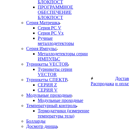
БЛОКПОСТ
ПРОГРАММНОЕ
ОБЕСПЕЧЕНИЕ
БЛОКПОСТ
Серия Матрешка
Серия PC V
Серия PC Vx
Ручные
металлодетекторы
Серия Импульс
Металлодетекторы серии
ИМПУЛЬС
Турникеты VECTOR
Турникеты серии
VECTOR
Достав
Турникеты СПЕКТР
Распродажа
и опла
СЕРИЯ Z
СЕРИЯ V
Модульные проходные
Модульные проходные
Температурный контроль
Термодатчики (измерение
температуры тела)
Болларды
Досмотр днища