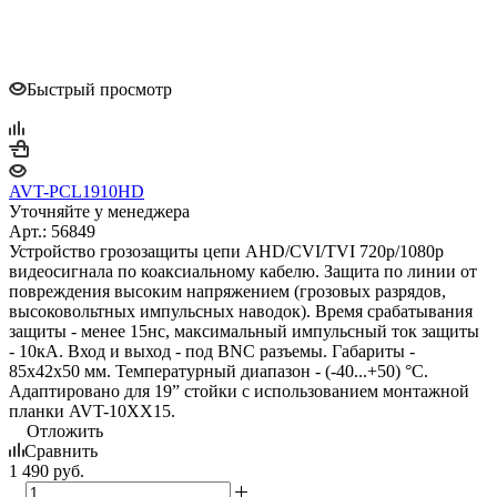
Быстрый просмотр
AVT-PCL1910HD
Уточняйте у менеджера
Арт.: 56849
Устройство грозозащиты цепи AHD/CVI/TVI 720p/1080p
видеосигнала по коаксиальному кабелю. Защита по линии от
повреждения высоким напряжением (грозовых разрядов,
высоковольтных импульсных наводок). Время срабатывания
защиты - менее 15нс, максимальный импульсный ток защиты
- 10кА. Вход и выход - под BNC разъемы. Габариты -
85х42х50 мм. Температурный диапазон - (-40...+50) °С.
Адаптировано для 19” стойки с использованием монтажной
планки AVT-10XХ15.
Отложить
Сравнить
1 490
руб.