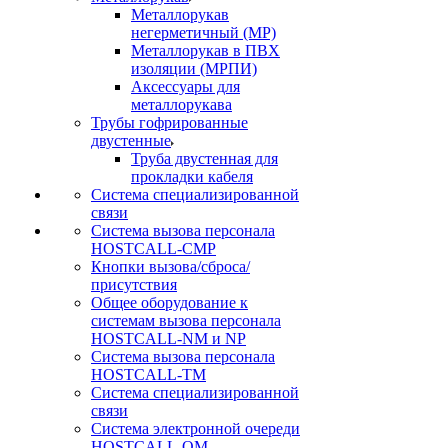
Металлорукав
негерметичный (МР)
Металлорукав в ПВХ
изоляции (МРПИ)
Аксессуары для
металлорукава
Трубы гофрированные
двустенные
Труба двустенная для
прокладки кабеля
Система специализированной
связи
Cистема вызова персонала
HOSTCALL-CMP
Кнопки вызова/сброса/
присутствия
Общее оборудование к
системам вызова персонала
HOSTCALL-NM и NP
Система вызова персонала
HOSTCALL-TM
Система специализированной
связи
Система электронной очереди
HOSTCALL-QM