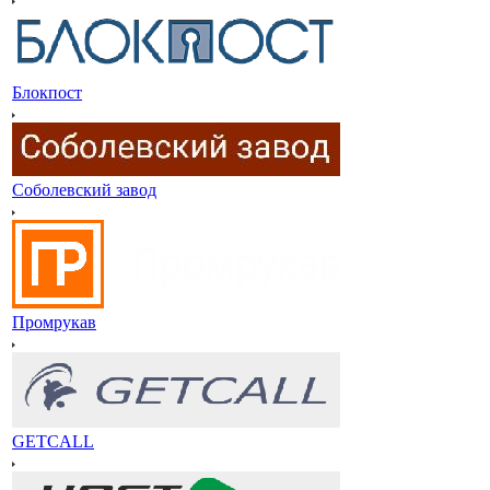
Блокпост
Соболевский завод
Промрукав
GETCALL