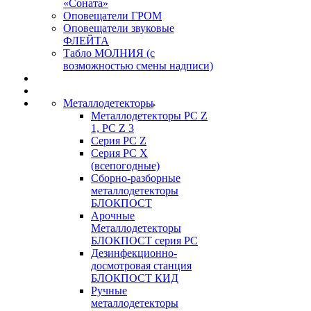
«Соната»
Оповещатели ГРОМ
Оповещатели звуковые
ФЛЕЙТА
Табло МОЛНИЯ (с
возможностью смены надписи)
Металлодетекторы
Металлодетекторы РС Z
1, PC Z 3
Серия РС Z
Серия РС X
(всепогодные)
Сборно-разборные
металлодетекторы
БЛОКПОСТ
Арочные
Металлодетекторы
БЛОКПОСТ серия РС
Дезинфекционно-
досмотровая станция
БЛОКПОСТ КИД
Ручные
металлодетекторы