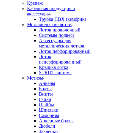
Крепеж
Кабельная продукция и
аксессуары
Трубка ПВХ (кембрик)
Металлические лотки
Лоток проволочный
Системы подвеса
Аксессуары для
металлических лотков
Лоток перфорированный
Лоток
неперфорированный
Крышка лотка
STRUT система
Метизы
Анкеры
Болты
Винты
Гайки
Шайбы
Шпильки
Саморезы
Анкерные болты
Дюбели
Заклепки