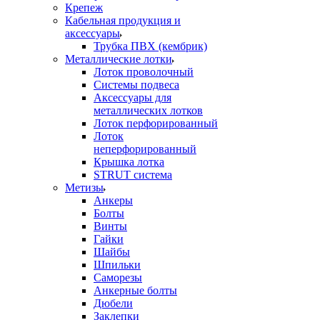
Крепеж
Кабельная продукция и
аксессуары
Трубка ПВХ (кембрик)
Металлические лотки
Лоток проволочный
Системы подвеса
Аксессуары для
металлических лотков
Лоток перфорированный
Лоток
неперфорированный
Крышка лотка
STRUT система
Метизы
Анкеры
Болты
Винты
Гайки
Шайбы
Шпильки
Саморезы
Анкерные болты
Дюбели
Заклепки