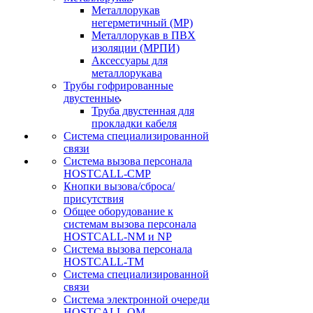
Металлорукав
негерметичный (МР)
Металлорукав в ПВХ
изоляции (МРПИ)
Аксессуары для
металлорукава
Трубы гофрированные
двустенные
Труба двустенная для
прокладки кабеля
Система специализированной
связи
Cистема вызова персонала
HOSTCALL-CMP
Кнопки вызова/сброса/
присутствия
Общее оборудование к
системам вызова персонала
HOSTCALL-NM и NP
Система вызова персонала
HOSTCALL-TM
Система специализированной
связи
Система электронной очереди
HOSTCALL-QM