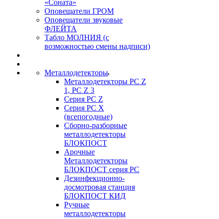
«Соната»
Оповещатели ГРОМ
Оповещатели звуковые
ФЛЕЙТА
Табло МОЛНИЯ (с
возможностью смены надписи)
Металлодетекторы
Металлодетекторы РС Z
1, PC Z 3
Серия РС Z
Серия РС X
(всепогодные)
Сборно-разборные
металлодетекторы
БЛОКПОСТ
Арочные
Металлодетекторы
БЛОКПОСТ серия РС
Дезинфекционно-
досмотровая станция
БЛОКПОСТ КИД
Ручные
металлодетекторы