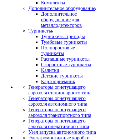
Комплекты
Дополнительное оборудование
Дополнительное
оборудование для
металлодетекторов
Турникеты
Турникеты-триподы
Тумбовые турникеты
Полноростовые
турникеты
Распашные турникеты
Скоростные турникеты
Калитки
Детские турникеты
Картоприемник
Генераторы огнетушащего
аэрозоля стационарного типа
Генераторы огнетушащего
аэрозоля автономного типа
Генераторы огнетушащего
аэрозоля транспортного типа
Генераторы огнетушащего
аэрозоля оперативного типа
Узел запуска автономного типа
Электромонтажные коробки