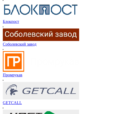
Блокпост
Соболевский завод
Промрукав
GETCALL