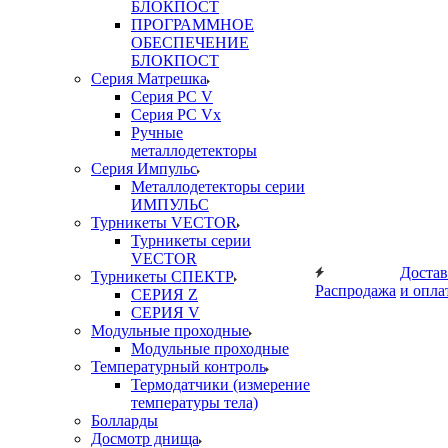
БЛОКПОСТ
ПРОГРАММНОЕ
ОБЕСПЕЧЕНИЕ
БЛОКПОСТ
Серия Матрешка
Серия PC V
Серия PC Vx
Ручные
металлодетекторы
Серия Импульс
Металлодетекторы серии
ИМПУЛЬС
Турникеты VECTOR
Турникеты серии
VECTOR
Достав
Турникеты СПЕКТР
Распродажа
и опла
СЕРИЯ Z
СЕРИЯ V
Модульные проходные
Модульные проходные
Температурный контроль
Термодатчики (измерение
температуры тела)
Болларды
Досмотр днища