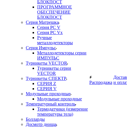
БЛОКПОСТ
ПРОГРАММНОЕ
ОБЕСПЕЧЕНИЕ
БЛОКПОСТ
Серия Матрешка
Серия PC V
Серия PC Vx
Ручные
металлодетекторы
Серия Импульс
Металлодетекторы серии
ИМПУЛЬС
Турникеты VECTOR
Турникеты серии
VECTOR
Достав
Турникеты СПЕКТР
Распродажа
и опла
СЕРИЯ Z
СЕРИЯ V
Модульные проходные
Модульные проходные
Температурный контроль
Термодатчики (измерение
температуры тела)
Болларды
Досмотр днища