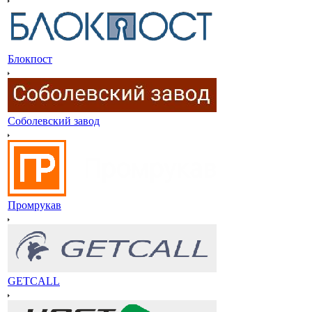
Блокпост
Соболевский завод
Промрукав
GETCALL