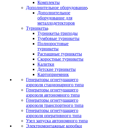
Комплекты
Дополнительное оборудование
Дополнительное
оборудование для
металлодетекторов
Турникеты
Турникеты-триподы
Тумбовые турникеты
Полноростовые
турникеты
Распашные турникеты
Скоростные турникеты
Калитки
Детские турникеты
Картоприемник
Генераторы огнетушащего
аэрозоля стационарного типа
Генераторы огнетушащего
аэрозоля автономного типа
Генераторы огнетушащего
аэрозоля транспортного типа
Генераторы огнетушащего
аэрозоля оперативного типа
Узел запуска автономного типа
Электромонтажные коробки