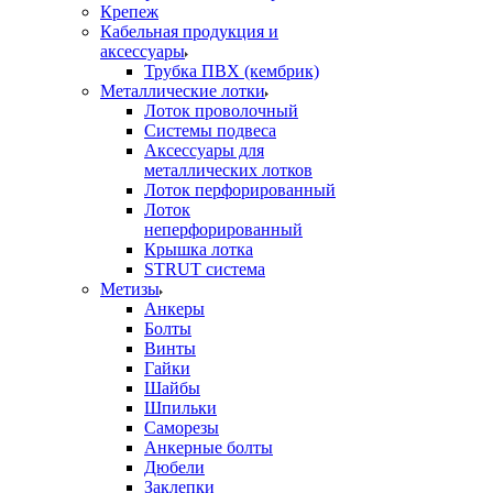
Крепеж
Кабельная продукция и
аксессуары
Трубка ПВХ (кембрик)
Металлические лотки
Лоток проволочный
Системы подвеса
Аксессуары для
металлических лотков
Лоток перфорированный
Лоток
неперфорированный
Крышка лотка
STRUT система
Метизы
Анкеры
Болты
Винты
Гайки
Шайбы
Шпильки
Саморезы
Анкерные болты
Дюбели
Заклепки