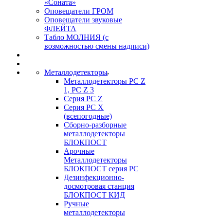
«Соната»
Оповещатели ГРОМ
Оповещатели звуковые
ФЛЕЙТА
Табло МОЛНИЯ (с
возможностью смены надписи)
Металлодетекторы
Металлодетекторы РС Z
1, PC Z 3
Серия РС Z
Серия РС X
(всепогодные)
Сборно-разборные
металлодетекторы
БЛОКПОСТ
Арочные
Металлодетекторы
БЛОКПОСТ серия РС
Дезинфекционно-
досмотровая станция
БЛОКПОСТ КИД
Ручные
металлодетекторы