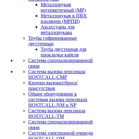
Металлорукав
негерметичный (МР)
Металлорукав в ПВХ
изоляции (МРПИ)
Аксессуары для
металлорукава
Трубы гофрированные
двустенные
Труба двустенная для
прокладки кабеля
Система специализированной
связи
Cистема вызова персонала
HOSTCALL-CMP
Кнопки вызова/сброса/
присутствия
Общее оборудование к
системам вызова персонала
HOSTCALL-NM и NP
Система вызова персонала
HOSTCALL-TM
Система специализированной
связи
Система электронной очереди
HOSTCALL-QM