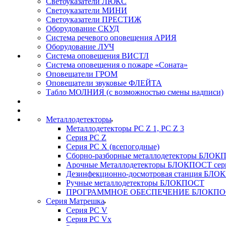
Светоуказатели ЛЮКС
Светоуказатели МИНИ
Светоуказатели ПРЕСТИЖ
Оборудование СКУД
Система речевого оповещения АРИЯ
Оборудование ЛУЧ
Система оповещения ВИСТЛ
Система оповещения о пожаре «Соната»
Оповещатели ГРОМ
Оповещатели звуковые ФЛЕЙТА
Табло МОЛНИЯ (с возможностью смены надписи)
Металлодетекторы
Металлодетекторы РС Z 1, PC Z 3
Серия РС Z
Серия РС X (всепогодные)
Сборно-разборные металлодетекторы БЛО
Арочные Металлодетекторы БЛОКПОСТ сер
Дезинфекционно-досмотровая станция БЛ
Ручные металлодетекторы БЛОКПОСТ
ПРОГРАММНОЕ ОБЕСПЕЧЕНИЕ БЛОКПО
Серия Матрешка
Серия PC V
Серия PC Vx