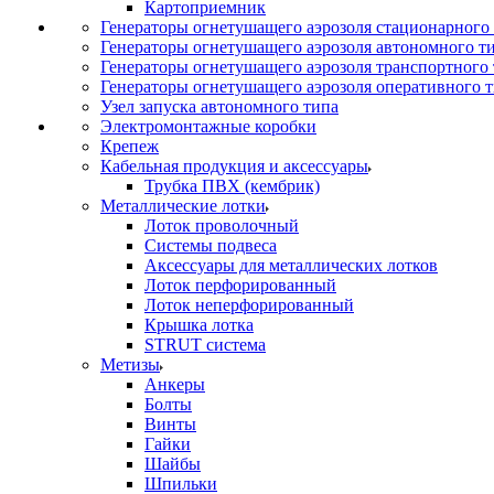
Картоприемник
Генераторы огнетушащего аэрозоля стационарного
Генераторы огнетушащего аэрозоля автономного т
Генераторы огнетушащего аэрозоля транспортного
Генераторы огнетушащего аэрозоля оперативного 
Узел запуска автономного типа
Электромонтажные коробки
Крепеж
Кабельная продукция и аксессуары
Трубка ПВХ (кембрик)
Металлические лотки
Лоток проволочный
Системы подвеса
Аксессуары для металлических лотков
Лоток перфорированный
Лоток неперфорированный
Крышка лотка
STRUT система
Метизы
Анкеры
Болты
Винты
Гайки
Шайбы
Шпильки