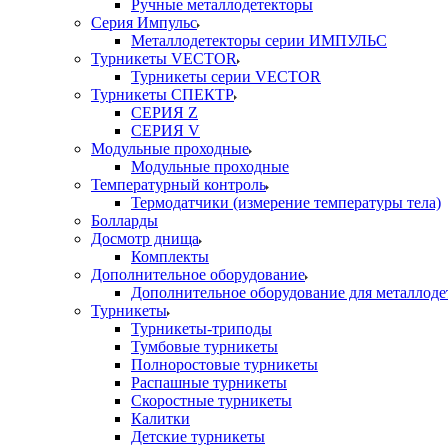
Ручные металлодетекторы
Серия Импульс
Металлодетекторы серии ИМПУЛЬС
Турникеты VECTOR
Турникеты серии VECTOR
Турникеты СПЕКТР
СЕРИЯ Z
СЕРИЯ V
Модульные проходные
Модульные проходные
Температурный контроль
Термодатчики (измерение температуры тела)
Болларды
Досмотр днища
Комплекты
Дополнительное оборудование
Дополнительное оборудование для металлоде
Турникеты
Турникеты-триподы
Тумбовые турникеты
Полноростовые турникеты
Распашные турникеты
Скоростные турникеты
Калитки
Детские турникеты