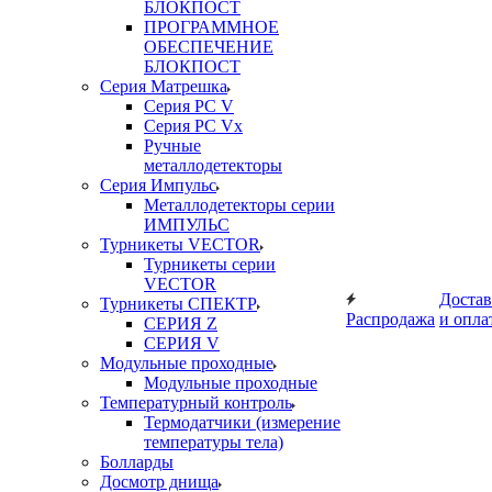
БЛОКПОСТ
ПРОГРАММНОЕ
ОБЕСПЕЧЕНИЕ
БЛОКПОСТ
Серия Матрешка
Серия PC V
Серия PC Vx
Ручные
металлодетекторы
Серия Импульс
Металлодетекторы серии
ИМПУЛЬС
Турникеты VECTOR
Турникеты серии
VECTOR
Достав
Турникеты СПЕКТР
Распродажа
и опла
СЕРИЯ Z
СЕРИЯ V
Модульные проходные
Модульные проходные
Температурный контроль
Термодатчики (измерение
температуры тела)
Болларды
Досмотр днища