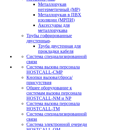
Металлорукав
негерметичный (МР)
Металлорукав в ПВХ
изоляции (МРПИ)
Аксессуары для
металлорукава
Трубы гофрированные
двустенные
Труба двустенная для
прокладки кабеля
Система специализированной
связи
Cистема вызова персонала
HOSTCALL-CMP
Кнопки вызова/сброса/
присутствия
Общее оборудование к
системам вызова персонала
HOSTCALL-NM и NP
Система вызова персонала
HOSTCALL-TM
Система специализированной
связи
Система электронной очереди
HOSTCALL-QM