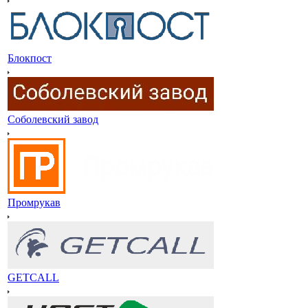
Блокпост
Соболевский завод
Промрукав
GETCALL