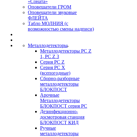
«Соната»
Оповещатели ГРОМ
Оповещатели звуковые
ФЛЕЙТА
Табло МОЛНИЯ (с
возможностью смены надписи)
Металлодетекторы
Металлодетекторы РС Z
1, PC Z 3
Серия РС Z
Серия РС X
(всепогодные)
Сборно-разборные
металлодетекторы
БЛОКПОСТ
Арочные
Металлодетекторы
БЛОКПОСТ серия РС
Дезинфекционно-
досмотровая станция
БЛОКПОСТ КИД
Ручные
металлодетекторы