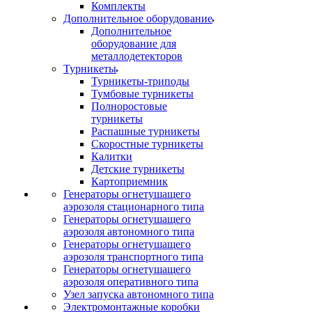
Комплекты
Дополнительное оборудование
Дополнительное
оборудование для
металлодетекторов
Турникеты
Турникеты-триподы
Тумбовые турникеты
Полноростовые
турникеты
Распашные турникеты
Скоростные турникеты
Калитки
Детские турникеты
Картоприемник
Генераторы огнетушащего
аэрозоля стационарного типа
Генераторы огнетушащего
аэрозоля автономного типа
Генераторы огнетушащего
аэрозоля транспортного типа
Генераторы огнетушащего
аэрозоля оперативного типа
Узел запуска автономного типа
Электромонтажные коробки