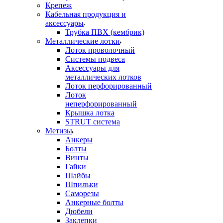
Крепеж
Кабельная продукция и
аксессуары
Трубка ПВХ (кембрик)
Металлические лотки
Лоток проволочный
Системы подвеса
Аксессуары для
металлических лотков
Лоток перфорированный
Лоток
неперфорированный
Крышка лотка
STRUT система
Метизы
Анкеры
Болты
Винты
Гайки
Шайбы
Шпильки
Саморезы
Анкерные болты
Дюбели
Заклепки