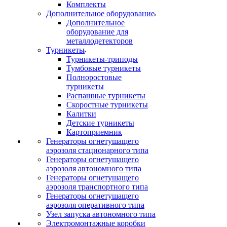
Комплекты
Дополнительное оборудование
Дополнительное
оборудование для
металлодетекторов
Турникеты
Турникеты-триподы
Тумбовые турникеты
Полноростовые
турникеты
Распашные турникеты
Скоростные турникеты
Калитки
Детские турникеты
Картоприемник
Генераторы огнетушащего
аэрозоля стационарного типа
Генераторы огнетушащего
аэрозоля автономного типа
Генераторы огнетушащего
аэрозоля транспортного типа
Генераторы огнетушащего
аэрозоля оперативного типа
Узел запуска автономного типа
Электромонтажные коробки