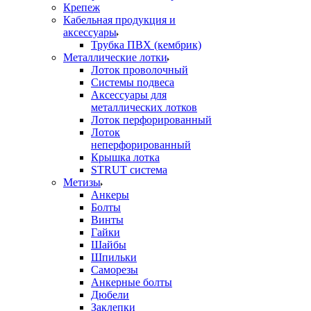
Крепеж
Кабельная продукция и
аксессуары
Трубка ПВХ (кембрик)
Металлические лотки
Лоток проволочный
Системы подвеса
Аксессуары для
металлических лотков
Лоток перфорированный
Лоток
неперфорированный
Крышка лотка
STRUT система
Метизы
Анкеры
Болты
Винты
Гайки
Шайбы
Шпильки
Саморезы
Анкерные болты
Дюбели
Заклепки