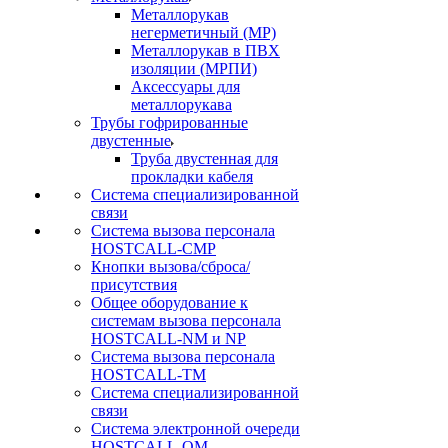
Металлорукав
негерметичный (МР)
Металлорукав в ПВХ
изоляции (МРПИ)
Аксессуары для
металлорукава
Трубы гофрированные
двустенные
Труба двустенная для
прокладки кабеля
Система специализированной
связи
Cистема вызова персонала
HOSTCALL-CMP
Кнопки вызова/сброса/
присутствия
Общее оборудование к
системам вызова персонала
HOSTCALL-NM и NP
Система вызова персонала
HOSTCALL-TM
Система специализированной
связи
Система электронной очереди
HOSTCALL-QM