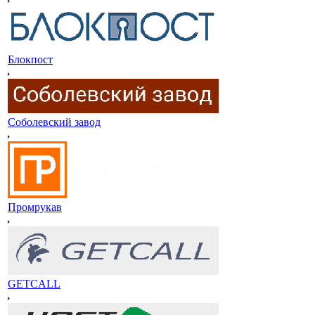
Блокпост
Соболевский завод
Промрукав
GETCALL