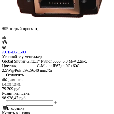
Быстрый просмотр
ACE-EGE503
Уточняйте у менеджера
Global Shutter GigE,1" Python5000, 5,3 M@ 22к/с,
Цветная, C-Mount,IP67,t= 0С+60C,
2,5W@PoE,29x29x40 mm,75г
Отложить
Сравнить
Ваша цена
79 209
руб.
Розничная цена
98 928,47
руб.
В корзину
Купить в 1 клик