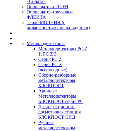
«Соната»
Оповещатели ГРОМ
Оповещатели звуковые
ФЛЕЙТА
Табло МОЛНИЯ (с
возможностью смены надписи)
Металлодетекторы
Металлодетекторы РС Z
1, PC Z 3
Серия РС Z
Серия РС X
(всепогодные)
Сборно-разборные
металлодетекторы
БЛОКПОСТ
Арочные
Металлодетекторы
БЛОКПОСТ серия РС
Дезинфекционно-
досмотровая станция
БЛОКПОСТ КИД
Ручные
металлодетекторы