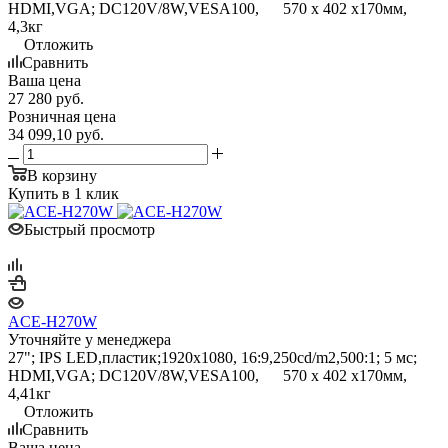
HDMI,VGA; DC120V/8W,VESA100, 570 x 402 x170мм,
4,3кг
Отложить
Сравнить
Ваша цена
27 280
руб.
Розничная цена
34 099,10
руб.
В корзину
Купить в 1 клик
Быстрый просмотр
ACE-H270W
Уточняйте у менеджера
27"; IPS LED,пластик;1920x1080, 16:9,250cd/m2,500:1; 5 мс;
HDMI,VGA; DC120V/8W,VESA100, 570 x 402 x170мм,
4,41кг
Отложить
Сравнить
Ваша цена