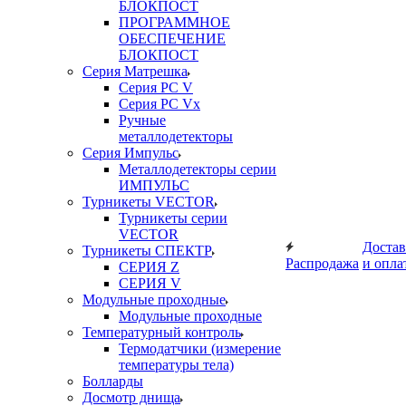
БЛОКПОСТ
ПРОГРАММНОЕ
ОБЕСПЕЧЕНИЕ
БЛОКПОСТ
Серия Матрешка
Серия PC V
Серия PC Vx
Ручные
металлодетекторы
Серия Импульс
Металлодетекторы серии
ИМПУЛЬС
Турникеты VECTOR
Турникеты серии
VECTOR
Достав
Турникеты СПЕКТР
Распродажа
и опла
СЕРИЯ Z
СЕРИЯ V
Модульные проходные
Модульные проходные
Температурный контроль
Термодатчики (измерение
температуры тела)
Болларды
Досмотр днища