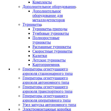
Комплекты
Дополнительное оборудование
Дополнительное
оборудование для
металлодетекторов
Турникеты
Турникеты-триподы
Тумбовые турникеты
Полноростовые
турникеты
Распашные турникеты
Скоростные турникеты
Калитки
Детские турникеты
Картоприемник
Генераторы огнетушащего
аэрозоля стационарного типа
Генераторы огнетушащего
аэрозоля автономного типа
Генераторы огнетушащего
аэрозоля транспортного типа
Генераторы огнетушащего
аэрозоля оперативного типа
Узел запуска автономного типа
Электромонтажные коробки