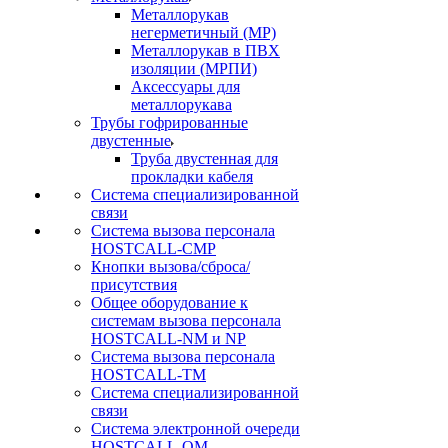
Металлорукав
негерметичный (МР)
Металлорукав в ПВХ
изоляции (МРПИ)
Аксессуары для
металлорукава
Трубы гофрированные
двустенные
Труба двустенная для
прокладки кабеля
Система специализированной
связи
Cистема вызова персонала
HOSTCALL-CMP
Кнопки вызова/сброса/
присутствия
Общее оборудование к
системам вызова персонала
HOSTCALL-NM и NP
Система вызова персонала
HOSTCALL-TM
Система специализированной
связи
Система электронной очереди
HOSTCALL-QM