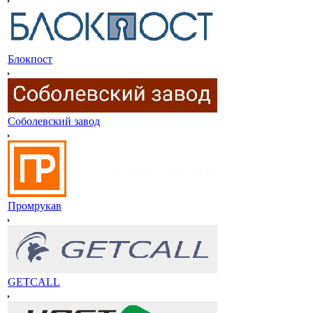
Блокпост
Соболевский завод
Промрукав
GETCALL