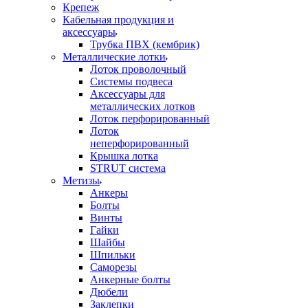
Крепеж
Кабельная продукция и
аксессуары
Трубка ПВХ (кембрик)
Металлические лотки
Лоток проволочный
Системы подвеса
Аксессуары для
металлических лотков
Лоток перфорированный
Лоток
неперфорированный
Крышка лотка
STRUT система
Метизы
Анкеры
Болты
Винты
Гайки
Шайбы
Шпильки
Саморезы
Анкерные болты
Дюбели
Заклепки