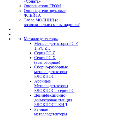
«Соната»
Оповещатели ГРОМ
Оповещатели звуковые
ФЛЕЙТА
Табло МОЛНИЯ (с
возможностью смены надписи)
Металлодетекторы
Металлодетекторы РС Z
1, PC Z 3
Серия РС Z
Серия РС X
(всепогодные)
Сборно-разборные
металлодетекторы
БЛОКПОСТ
Арочные
Металлодетекторы
БЛОКПОСТ серия РС
Дезинфекционно-
досмотровая станция
БЛОКПОСТ КИД
Ручные
металлодетекторы