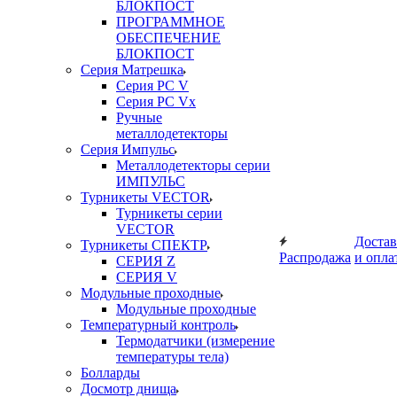
БЛОКПОСТ
ПРОГРАММНОЕ
ОБЕСПЕЧЕНИЕ
БЛОКПОСТ
Серия Матрешка
Серия PC V
Серия PC Vx
Ручные
металлодетекторы
Серия Импульс
Металлодетекторы серии
ИМПУЛЬС
Турникеты VECTOR
Турникеты серии
VECTOR
Достав
Турникеты СПЕКТР
Распродажа
и опла
СЕРИЯ Z
СЕРИЯ V
Модульные проходные
Модульные проходные
Температурный контроль
Термодатчики (измерение
температуры тела)
Болларды
Досмотр днища