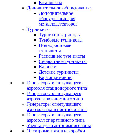
Комплекты
Дополнительное оборудование
Дополнительное
оборудование для
металлодетекторов
Турникеты
Турникеты-триподы
Тумбовые турникеты
Полноростовые
турникеты
Распашные турникеты
Скоростные турникеты
Калитки
Детские турникеты
Картоприемник
Генераторы огнетушащего
аэрозоля стационарного типа
Генераторы огнетушащего
аэрозоля автономного типа
Генераторы огнетушащего
аэрозоля транспортного типа
Генераторы огнетушащего
аэрозоля оперативного типа
Узел запуска автономного типа
Электромонтажные коробки