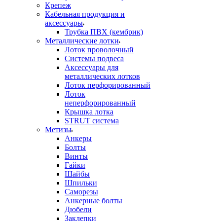
Крепеж
Кабельная продукция и
аксессуары
Трубка ПВХ (кембрик)
Металлические лотки
Лоток проволочный
Системы подвеса
Аксессуары для
металлических лотков
Лоток перфорированный
Лоток
неперфорированный
Крышка лотка
STRUT система
Метизы
Анкеры
Болты
Винты
Гайки
Шайбы
Шпильки
Саморезы
Анкерные болты
Дюбели
Заклепки