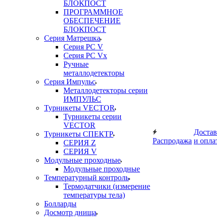
БЛОКПОСТ
ПРОГРАММНОЕ
ОБЕСПЕЧЕНИЕ
БЛОКПОСТ
Серия Матрешка
Серия PC V
Серия PC Vx
Ручные
металлодетекторы
Серия Импульс
Металлодетекторы серии
ИМПУЛЬС
Турникеты VECTOR
Турникеты серии
VECTOR
Достав
Турникеты СПЕКТР
Распродажа
и опла
СЕРИЯ Z
СЕРИЯ V
Модульные проходные
Модульные проходные
Температурный контроль
Термодатчики (измерение
температуры тела)
Болларды
Досмотр днища