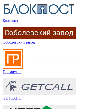
Блокпост
Соболевский завод
Промрукав
GETCALL