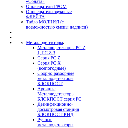
«Соната»
Оповещатели ГРОМ
Оповещатели звуковые
ФЛЕЙТА
Табло МОЛНИЯ (с
возможностью смены надписи)
Металлодетекторы
Металлодетекторы РС Z
1, PC Z 3
Серия РС Z
Серия РС X
(всепогодные)
Сборно-разборные
металлодетекторы
БЛОКПОСТ
Арочные
Металлодетекторы
БЛОКПОСТ серия РС
Дезинфекционно-
досмотровая станция
БЛОКПОСТ КИД
Ручные
металлодетекторы