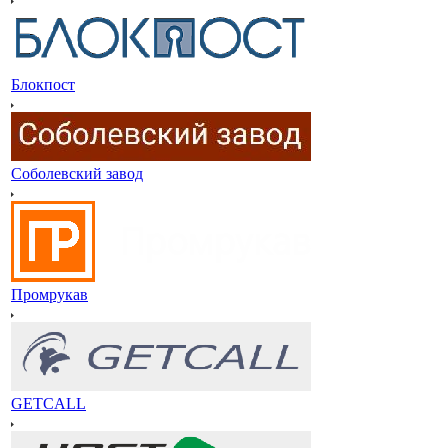
Блокпост
Соболевский завод
Промрукав
GETCALL