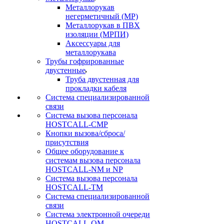
Металлорукав
негерметичный (МР)
Металлорукав в ПВХ
изоляции (МРПИ)
Аксессуары для
металлорукава
Трубы гофрированные
двустенные
Труба двустенная для
прокладки кабеля
Система специализированной
связи
Cистема вызова персонала
HOSTCALL-CMP
Кнопки вызова/сброса/
присутствия
Общее оборудование к
системам вызова персонала
HOSTCALL-NM и NP
Система вызова персонала
HOSTCALL-TM
Система специализированной
связи
Система электронной очереди
HOSTCALL-QM