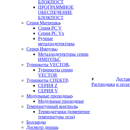
БЛОКПОСТ
ПРОГРАММНОЕ
ОБЕСПЕЧЕНИЕ
БЛОКПОСТ
Серия Матрешка
Серия PC V
Серия PC Vx
Ручные
металлодетекторы
Серия Импульс
Металлодетекторы серии
ИМПУЛЬС
Турникеты VECTOR
Турникеты серии
VECTOR
Достав
Турникеты СПЕКТР
Распродажа
и опла
СЕРИЯ Z
СЕРИЯ V
Модульные проходные
Модульные проходные
Температурный контроль
Термодатчики (измерение
температуры тела)
Болларды
Досмотр днища