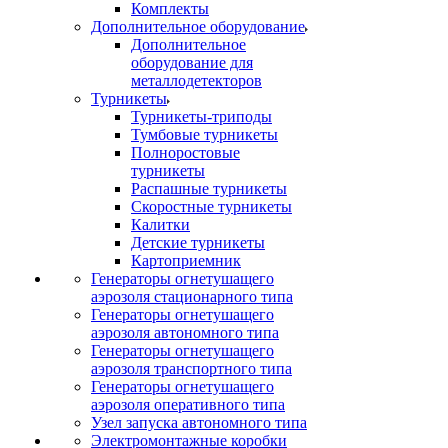
Комплекты
Дополнительное оборудование
Дополнительное
оборудование для
металлодетекторов
Турникеты
Турникеты-триподы
Тумбовые турникеты
Полноростовые
турникеты
Распашные турникеты
Скоростные турникеты
Калитки
Детские турникеты
Картоприемник
Генераторы огнетушащего
аэрозоля стационарного типа
Генераторы огнетушащего
аэрозоля автономного типа
Генераторы огнетушащего
аэрозоля транспортного типа
Генераторы огнетушащего
аэрозоля оперативного типа
Узел запуска автономного типа
Электромонтажные коробки