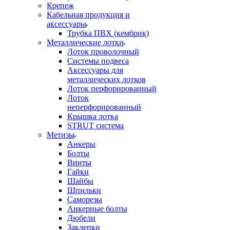
Крепеж
Кабельная продукция и
аксессуары
Трубка ПВХ (кембрик)
Металлические лотки
Лоток проволочный
Системы подвеса
Аксессуары для
металлических лотков
Лоток перфорированный
Лоток
неперфорированный
Крышка лотка
STRUT система
Метизы
Анкеры
Болты
Винты
Гайки
Шайбы
Шпильки
Саморезы
Анкерные болты
Дюбели
Заклепки