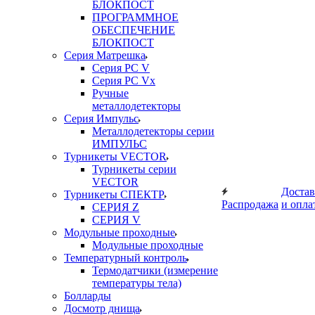
БЛОКПОСТ
ПРОГРАММНОЕ
ОБЕСПЕЧЕНИЕ
БЛОКПОСТ
Серия Матрешка
Серия PC V
Серия PC Vx
Ручные
металлодетекторы
Серия Импульс
Металлодетекторы серии
ИМПУЛЬС
Турникеты VECTOR
Турникеты серии
VECTOR
Достав
Турникеты СПЕКТР
Распродажа
и опла
СЕРИЯ Z
СЕРИЯ V
Модульные проходные
Модульные проходные
Температурный контроль
Термодатчики (измерение
температуры тела)
Болларды
Досмотр днища