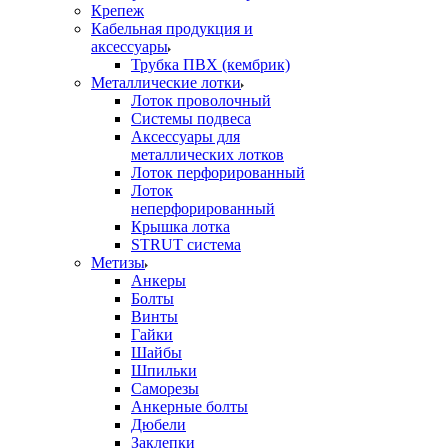
Крепеж
Кабельная продукция и
аксессуары
Трубка ПВХ (кембрик)
Металлические лотки
Лоток проволочный
Системы подвеса
Аксессуары для
металлических лотков
Лоток перфорированный
Лоток
неперфорированный
Крышка лотка
STRUT система
Метизы
Анкеры
Болты
Винты
Гайки
Шайбы
Шпильки
Саморезы
Анкерные болты
Дюбели
Заклепки