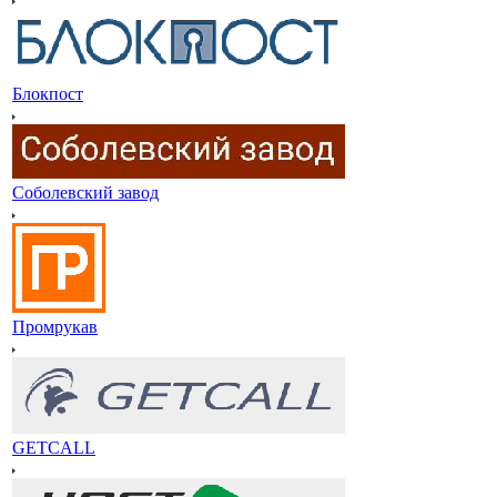
Блокпост
Соболевский завод
Промрукав
GETCALL