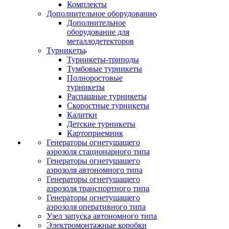
Комплекты
Дополнительное оборудование
Дополнительное
оборудование для
металлодетекторов
Турникеты
Турникеты-триподы
Тумбовые турникеты
Полноростовые
турникеты
Распашные турникеты
Скоростные турникеты
Калитки
Детские турникеты
Картоприемник
Генераторы огнетушащего
аэрозоля стационарного типа
Генераторы огнетушащего
аэрозоля автономного типа
Генераторы огнетушащего
аэрозоля транспортного типа
Генераторы огнетушащего
аэрозоля оперативного типа
Узел запуска автономного типа
Электромонтажные коробки