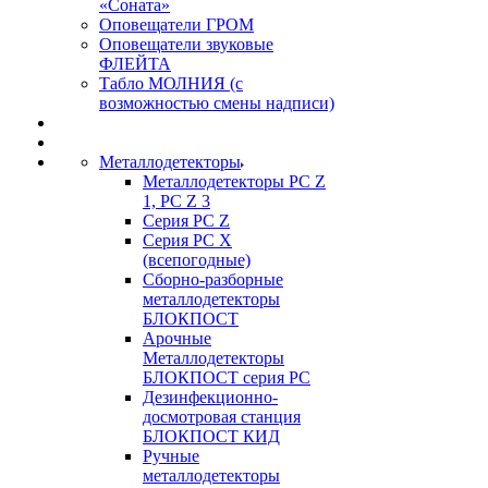
«Соната»
Оповещатели ГРОМ
Оповещатели звуковые
ФЛЕЙТА
Табло МОЛНИЯ (с
возможностью смены надписи)
Металлодетекторы
Металлодетекторы РС Z
1, PC Z 3
Серия РС Z
Серия РС X
(всепогодные)
Сборно-разборные
металлодетекторы
БЛОКПОСТ
Арочные
Металлодетекторы
БЛОКПОСТ серия РС
Дезинфекционно-
досмотровая станция
БЛОКПОСТ КИД
Ручные
металлодетекторы