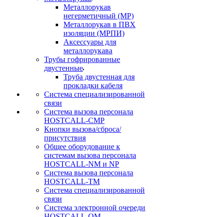
Металлорукав
негерметичный (МР)
Металлорукав в ПВХ
изоляции (МРПИ)
Аксессуары для
металлорукава
Трубы гофрированные
двустенные
Труба двустенная для
прокладки кабеля
Система специализированной
связи
Cистема вызова персонала
HOSTCALL-CMP
Кнопки вызова/сброса/
присутствия
Общее оборудование к
системам вызова персонала
HOSTCALL-NM и NP
Система вызова персонала
HOSTCALL-TM
Система специализированной
связи
Система электронной очереди
HOSTCALL-QM