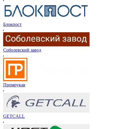
Блокпост
Соболевский завод
Промрукав
GETCALL