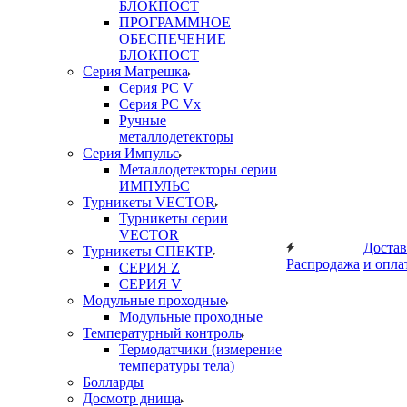
БЛОКПОСТ
ПРОГРАММНОЕ
ОБЕСПЕЧЕНИЕ
БЛОКПОСТ
Серия Матрешка
Серия PC V
Серия PC Vx
Ручные
металлодетекторы
Серия Импульс
Металлодетекторы серии
ИМПУЛЬС
Турникеты VECTOR
Турникеты серии
VECTOR
Достав
Турникеты СПЕКТР
Распродажа
и опла
СЕРИЯ Z
СЕРИЯ V
Модульные проходные
Модульные проходные
Температурный контроль
Термодатчики (измерение
температуры тела)
Болларды
Досмотр днища