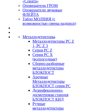
«Соната»
Оповещатели ГРОМ
Оповещатели звуковые
ФЛЕЙТА
Табло МОЛНИЯ (с
возможностью смены надписи)
Металлодетекторы
Металлодетекторы РС Z
1, PC Z 3
Серия РС Z
Серия РС X
(всепогодные)
Сборно-разборные
металлодетекторы
БЛОКПОСТ
Арочные
Металлодетекторы
БЛОКПОСТ серия РС
Дезинфекционно-
досмотровая станция
БЛОКПОСТ КИД
Ручные
металлодетекторы