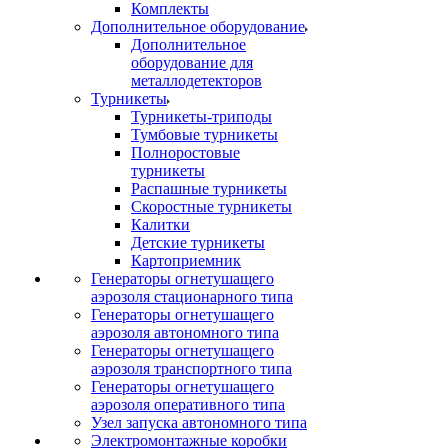
Комплекты
Дополнительное оборудование
Дополнительное
оборудование для
металлодетекторов
Турникеты
Турникеты-триподы
Тумбовые турникеты
Полноростовые
турникеты
Распашные турникеты
Скоростные турникеты
Калитки
Детские турникеты
Картоприемник
Генераторы огнетушащего
аэрозоля стационарного типа
Генераторы огнетушащего
аэрозоля автономного типа
Генераторы огнетушащего
аэрозоля транспортного типа
Генераторы огнетушащего
аэрозоля оперативного типа
Узел запуска автономного типа
Электромонтажные коробки