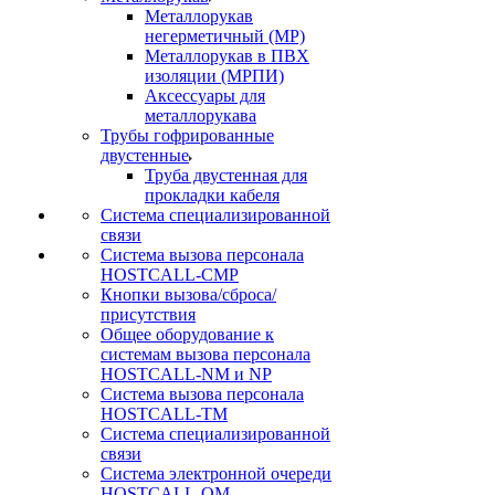
Металлорукав
негерметичный (МР)
Металлорукав в ПВХ
изоляции (МРПИ)
Аксессуары для
металлорукава
Трубы гофрированные
двустенные
Труба двустенная для
прокладки кабеля
Система специализированной
связи
Cистема вызова персонала
HOSTCALL-CMP
Кнопки вызова/сброса/
присутствия
Общее оборудование к
системам вызова персонала
HOSTCALL-NM и NP
Система вызова персонала
HOSTCALL-TM
Система специализированной
связи
Система электронной очереди
HOSTCALL-QM