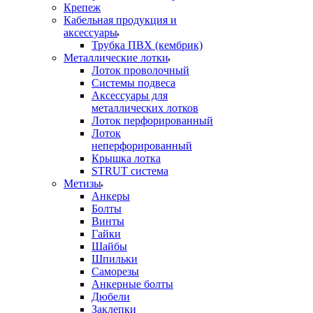
Крепеж
Кабельная продукция и
аксессуары
Трубка ПВХ (кембрик)
Металлические лотки
Лоток проволочный
Системы подвеса
Аксессуары для
металлических лотков
Лоток перфорированный
Лоток
неперфорированный
Крышка лотка
STRUT система
Метизы
Анкеры
Болты
Винты
Гайки
Шайбы
Шпильки
Саморезы
Анкерные болты
Дюбели
Заклепки