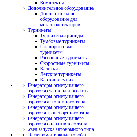
Комплекты
Дополнительное оборудование
Дополнительное
оборудование для
металлодетекторов
Турникеты
Турникеты-триподы
Тумбовые турникеты
Полноростовые
турникеты
Распашные турникеты
Скоростные турникеты
Калитки
Детские турникеты
Картоприемник
Генераторы огнетушащего
аэрозоля стационарного типа
Генераторы огнетушащего
аэрозоля автономного типа
Генераторы огнетушащего
аэрозоля транспортного типа
Генераторы огнетушащего
аэрозоля оперативного типа
Узел запуска автономного типа
Электромонтажные коробки