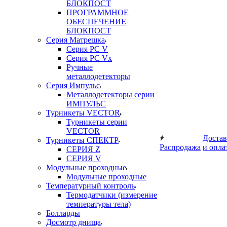
БЛОКПОСТ
ПРОГРАММНОЕ
ОБЕСПЕЧЕНИЕ
БЛОКПОСТ
Серия Матрешка
Серия PC V
Серия PC Vx
Ручные
металлодетекторы
Серия Импульс
Металлодетекторы серии
ИМПУЛЬС
Турникеты VECTOR
Турникеты серии
VECTOR
Достав
Турникеты СПЕКТР
Распродажа
и опла
СЕРИЯ Z
СЕРИЯ V
Модульные проходные
Модульные проходные
Температурный контроль
Термодатчики (измерение
температуры тела)
Болларды
Досмотр днища