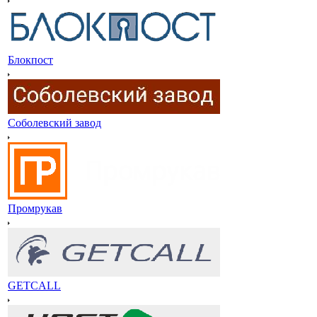
Блокпост
Соболевский завод
Промрукав
GETCALL