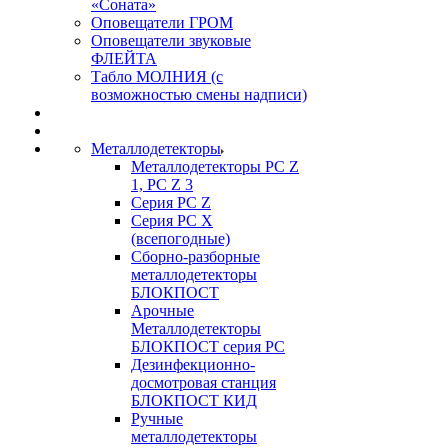
«Соната»
Оповещатели ГРОМ
Оповещатели звуковые
ФЛЕЙТА
Табло МОЛНИЯ (с
возможностью смены надписи)
Металлодетекторы
Металлодетекторы РС Z
1, PC Z 3
Серия РС Z
Серия РС X
(всепогодные)
Сборно-разборные
металлодетекторы
БЛОКПОСТ
Арочные
Металлодетекторы
БЛОКПОСТ серия РС
Дезинфекционно-
досмотровая станция
БЛОКПОСТ КИД
Ручные
металлодетекторы