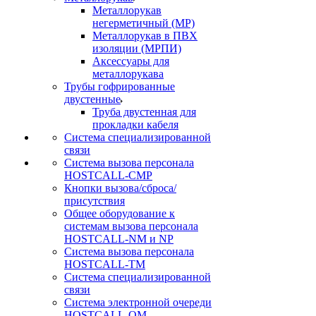
Металлорукав
негерметичный (МР)
Металлорукав в ПВХ
изоляции (МРПИ)
Аксессуары для
металлорукава
Трубы гофрированные
двустенные
Труба двустенная для
прокладки кабеля
Система специализированной
связи
Cистема вызова персонала
HOSTCALL-CMP
Кнопки вызова/сброса/
присутствия
Общее оборудование к
системам вызова персонала
HOSTCALL-NM и NP
Система вызова персонала
HOSTCALL-TM
Система специализированной
связи
Система электронной очереди
HOSTCALL-QM