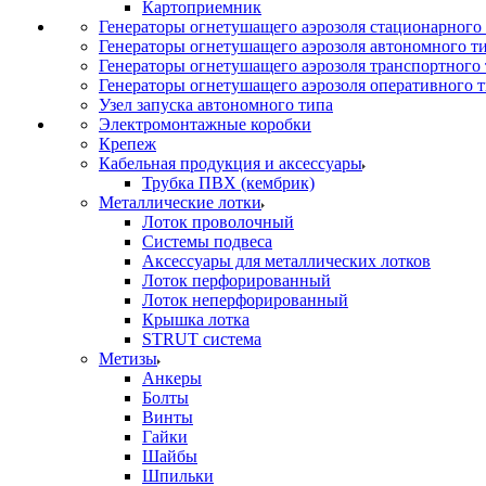
Картоприемник
Генераторы огнетушащего аэрозоля стационарного
Генераторы огнетушащего аэрозоля автономного т
Генераторы огнетушащего аэрозоля транспортного
Генераторы огнетушащего аэрозоля оперативного 
Узел запуска автономного типа
Электромонтажные коробки
Крепеж
Кабельная продукция и аксессуары
Трубка ПВХ (кембрик)
Металлические лотки
Лоток проволочный
Системы подвеса
Аксессуары для металлических лотков
Лоток перфорированный
Лоток неперфорированный
Крышка лотка
STRUT система
Метизы
Анкеры
Болты
Винты
Гайки
Шайбы
Шпильки