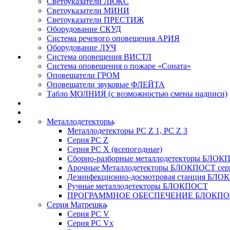
Светоуказатели ЛЮКС
Светоуказатели МИНИ
Светоуказатели ПРЕСТИЖ
Оборудование СКУД
Система речевого оповещения АРИЯ
Оборудование ЛУЧ
Система оповещения ВИСТЛ
Система оповещения о пожаре «Соната»
Оповещатели ГРОМ
Оповещатели звуковые ФЛЕЙТА
Табло МОЛНИЯ (с возможностью смены надписи)
Металлодетекторы
Металлодетекторы РС Z 1, PC Z 3
Серия РС Z
Серия РС X (всепогодные)
Сборно-разборные металлодетекторы БЛО
Арочные Металлодетекторы БЛОКПОСТ сер
Дезинфекционно-досмотровая станция БЛ
Ручные металлодетекторы БЛОКПОСТ
ПРОГРАММНОЕ ОБЕСПЕЧЕНИЕ БЛОКПО
Серия Матрешка
Серия PC V
Серия PC Vx