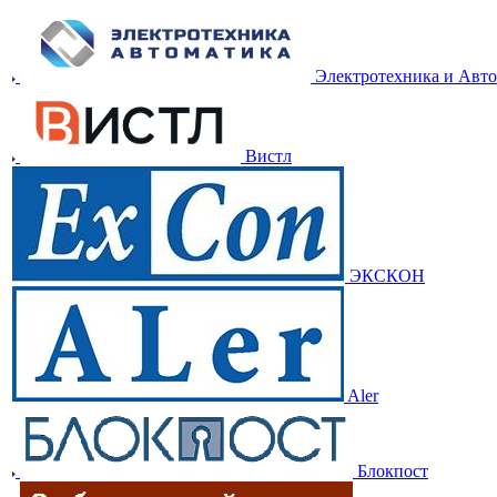
Электротехника и Авт
Вистл
ЭКСКОН
Aler
Блокпост