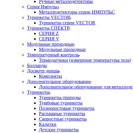
Ручные металлодетекторы
Серия Импульс
Металлодетекторы серии ИМПУЛЬС
Турникеты VECTOR
Турникеты серии VECTOR
Турникеты СПЕКТР
СЕРИЯ Z
СЕРИЯ V
Модульные проходные
Модульные проходные
Температурный контроль
Термодатчики (измерение температуры тела)
Болларды
Досмотр днища
Комплекты
Дополнительное оборудование
Дополнительное оборудование для металлоде
Турникеты
Турникеты-триподы
Тумбовые турникеты
Полноростовые турникеты
Распашные турникеты
Скоростные турникеты
Калитки
Детские турникеты