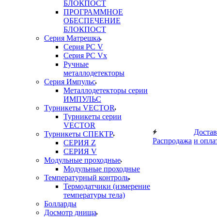
БЛОКПОСТ
ПРОГРАММНОЕ
ОБЕСПЕЧЕНИЕ
БЛОКПОСТ
Серия Матрешка
Серия PC V
Серия PC Vx
Ручные
металлодетекторы
Серия Импульс
Металлодетекторы серии
ИМПУЛЬС
Турникеты VECTOR
Турникеты серии
VECTOR
Достав
Турникеты СПЕКТР
Распродажа
и опла
СЕРИЯ Z
СЕРИЯ V
Модульные проходные
Модульные проходные
Температурный контроль
Термодатчики (измерение
температуры тела)
Болларды
Досмотр днища