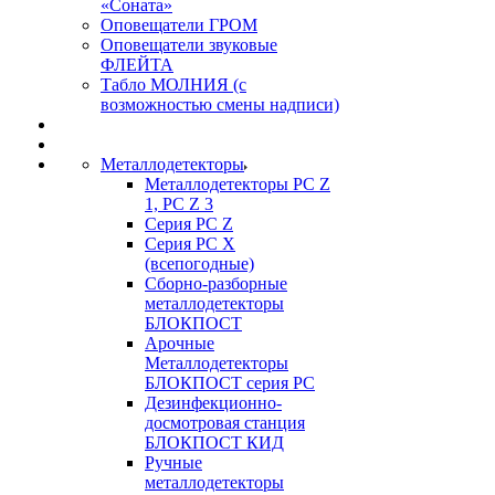
«Соната»
Оповещатели ГРОМ
Оповещатели звуковые
ФЛЕЙТА
Табло МОЛНИЯ (с
возможностью смены надписи)
Металлодетекторы
Металлодетекторы РС Z
1, PC Z 3
Серия РС Z
Серия РС X
(всепогодные)
Сборно-разборные
металлодетекторы
БЛОКПОСТ
Арочные
Металлодетекторы
БЛОКПОСТ серия РС
Дезинфекционно-
досмотровая станция
БЛОКПОСТ КИД
Ручные
металлодетекторы