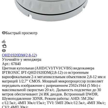
Быстрый просмотр
QHD1920DM(2,8-12)
Уточняйте у менеджера
Арт.: 67840
Цветная купольная (AHD/CVI/TVI/CVBS) видеокамера
IPTRONIC IPT-QHD1920DM(2,8-12) со встроенным
вариофокальным 2-х мегапиксельным объективом 2,8-12 мм и
матрицей 1/2,7" CMOS. Мощный микропроцессор позволяет
передавать изображение с разрешением 2592х1944 (5 Мп) с
максимальной скоростью 20 к/с. Дальность подсветки до 30
метров обеспечивают 24 ИК диодов. Встроенный DWDR.
Шумоподавление 3DNR. Режим работы: AHD: 5M 20к/
с/12.5к/с, 4MП 30к/с/15к/с; TVI: 5MП 20к/с/12.5к/с, 4MП 30к/с;
CVI: 4MП 30к/с