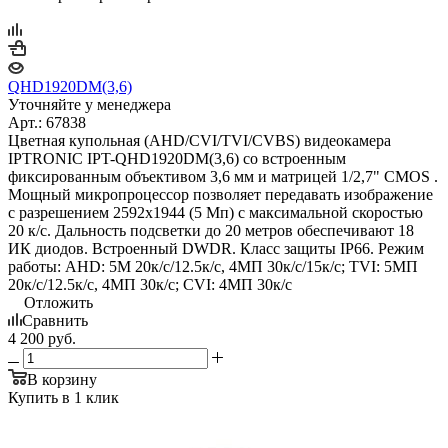
QHD1920DM(3,6)
Уточняйте у менеджера
Арт.: 67838
Цветная купольная (AHD/CVI/TVI/CVBS) видеокамера
IPTRONIC IPT-QHD1920DM(3,6) со встроенным
фиксированным объективом 3,6 мм и матрицей 1/2,7" CMOS .
Мощный микропроцессор позволяет передавать изображение
с разрешением 2592х1944 (5 Мп) с максимальной скоростью
20 к/с. Дальность подсветки до 20 метров обеспечивают 18
ИК диодов. Встроенный DWDR. Класс защиты IP66. Режим
работы: AHD: 5M 20к/с/12.5к/с, 4MП 30к/с/15к/с; TVI: 5MП
20к/с/12.5к/с, 4MП 30к/с; CVI: 4MП 30к/с
Отложить
Сравнить
4 200
руб.
В корзину
Купить в 1 клик