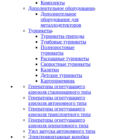
Комплекты
Дополнительное оборудование
Дополнительное
оборудование для
металлодетекторов
Турникеты
Турникеты-триподы
Тумбовые турникеты
Полноростовые
турникеты
Распашные турникеты
Скоростные турникеты
Калитки
Детские турникеты
Картоприемник
Генераторы огнетушащего
аэрозоля стационарного типа
Генераторы огнетушащего
аэрозоля автономного типа
Генераторы огнетушащего
аэрозоля транспортного типа
Генераторы огнетушащего
аэрозоля оперативного типа
Узел запуска автономного типа
Электромонтажные коробки