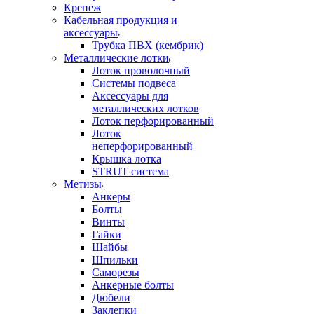
Крепеж
Кабельная продукция и
аксессуары
Трубка ПВХ (кембрик)
Металлические лотки
Лоток проволочный
Системы подвеса
Аксессуары для
металлических лотков
Лоток перфорированный
Лоток
неперфорированный
Крышка лотка
STRUT система
Метизы
Анкеры
Болты
Винты
Гайки
Шайбы
Шпильки
Саморезы
Анкерные болты
Дюбели
Заклепки