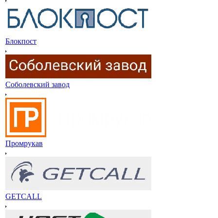
Блокпост
Соболевский завод
Промрукав
GETCALL