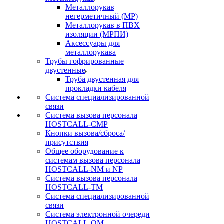
Металлорукав
негерметичный (МР)
Металлорукав в ПВХ
изоляции (МРПИ)
Аксессуары для
металлорукава
Трубы гофрированные
двустенные
Труба двустенная для
прокладки кабеля
Система специализированной
связи
Cистема вызова персонала
HOSTCALL-CMP
Кнопки вызова/сброса/
присутствия
Общее оборудование к
системам вызова персонала
HOSTCALL-NM и NP
Система вызова персонала
HOSTCALL-TM
Система специализированной
связи
Система электронной очереди
HOSTCALL-QM